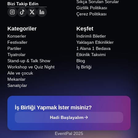
Sıkça Sorulan Sorular
Bizi Takip Edin
Gizlilik Politikası
Çerez Politikası
Kategoriler
Keşfet
Konserler
İndirimli Biletler
Festivaller
Yaklaşan Etkinlikler
Partiler
1 Alana 1 Bedava
Tiyatrolar
Etkinlik Takvimi
Stand-up & Talk Show
Blog
Workshop ve Quiz Night
İş Birliği
Aile ve çocuk
Mekanlar
Sanatçılar
İş Birliği Yapmak İster misiniz?
Hadi Başlayalım
EventPal 2025