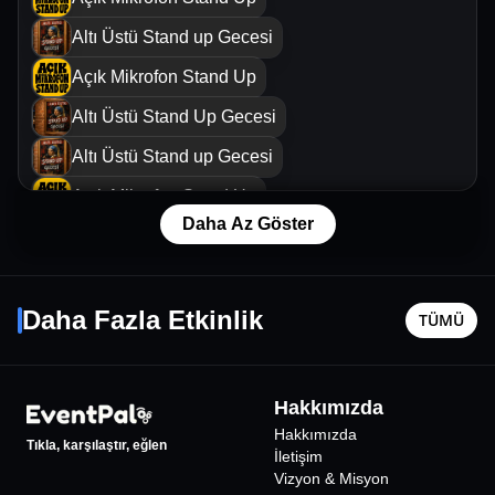
Altı Üstü Stand up Gecesi
Açık Mikrofon Stand Up
Altı Üstü Stand Up Gecesi
Altı Üstü Stand up Gecesi
Açık Mikrofon Stand Up
Daha Az Göster
Emre Fel
Komşum 
16 Ekim Cum - 21:00
26 Ağusto
Daha Fazla Etkinlik
TÜMÜ
Ankara
•
Büyük Ankara Kongre Merkezi
Ankara
•
10000
₺
Hakkımızda
Hakkımızda
Tıkla, karşılaştır, eğlen
İletişim
Vizyon & Misyon