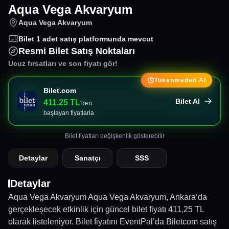
Aqua Vega Akvaryum
Aqua Vega Akvaryum
Bilet
1
adet satış platformunda mevcut
Resmi Bilet Satış Noktaları
Ucuz fırsatları ve son fiyatı gör!
Tükenmeden Al
Bilet.com
Bilet Al
411.25
TL
'den
başlayan fiyatlarla
Bilet fiyatları değişkenlik gösterebilir
Detaylar
Sanatçı
SSS
Detaylar
Aqua Vega Akvaryum Aqua Vega Akvaryum, Ankara’da
gerçekleşecek etkinlik için güncel bilet fiyatı 411,25 TL
olarak listeleniyor. Bilet fiyatını EventPal’da Biletcom satış