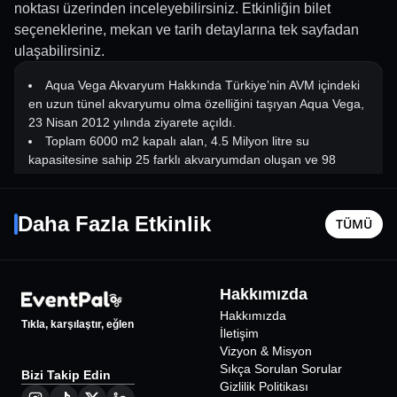
noktası üzerinden inceleyebilirsiniz. Etkinliğin bilet
seçeneklerine, mekan ve tarih detaylarına tek sayfadan
ulaşabilirsiniz.
Aqua Vega Akvaryum Hakkında Türkiye’nin AVM içindeki
en uzun tünel akvaryumu olma özelliğini taşıyan Aqua Vega,
23 Nisan 2012 yılında ziyarete açıldı.
Toplam 6000 m2 kapalı alan, 4.5 Milyon litre su
kapasitesine sahip 25 farklı akvaryumdan oluşan ve 98
metre tüneli ile AquaVega, 12.000 deniz canlısına ev
Vitray Cam Boyama Workshop
Yunus E
sahipliği yapıyor. Sadece okyanusların değil ormanların ve
Talk Sh
9 Ağustos Paz - 11:00
22 Ağusto
çöllerin fantastik hayatını yaşatan Wildlife bölümü ise 27
Daha Fazla Etkinlik
TÜMÜ
Ankara
•
Coffee Up Bahçelievler
Ankara
•
Ekim 2017 yılında açıldı. Gerilim ve adrenalin dolu Wildlife
bölümde 250 'den fazla vahşi canlı bulunmaktadır.
Aqua Vega, Ankara’nın en sevilen alışveriş
550
₺
merkezlerinden biri olan Nata Vega Outlet’in
Hakkımızda
2. katında ziyaretçilerini kabul etmektedir.
Hakkımızda
Tıkla, karşılaştır, eğlen
Akvaryum Çalışma Saatleri Hafta İçi: 10.00
İletişim
20.00 Hafta Sonu: 11.00
Vizyon & Misyon
21.00 AKVARYUM ETKİNLİKLERİ KÖPEK BALIKLARI
Sıkça Sorulan Sorular
Bizi Takip Edin
BESLEME SAATİ Çarşamba ve pazar günleri saat 14.00
Gizlilik Politikası