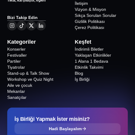
Tıkla, karşılaştır, eğlen
İletişim
WORKSHOP
VİTRAY CAM BOYAMA - ANKARA
Vizyon & Misyon
WORKSHOP
Sıkça Sorulan Sorular
Bizi Takip Edin
VİTRAY CAM BOYAMA - ANKARA
Gizlilik Politikası
WORKSHOP
Çerez Politikası
Kategoriler
Keşfet
Konserler
İndirimli Biletler
Festivaller
Yaklaşan Etkinlikler
Partiler
1 Alana 1 Bedava
Tiyatrolar
Etkinlik Takvimi
Stand-up & Talk Show
Blog
Workshop ve Quiz Night
İş Birliği
Aile ve çocuk
Mekanlar
Sanatçılar
İş Birliği Yapmak İster misiniz?
Hadi Başlayalım