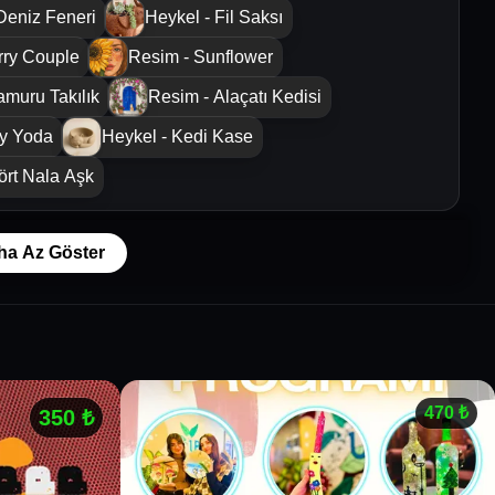
Deniz Feneri
Heykel - Fil Saksı
rry Couple
Resim - Sunflower
amuru Takılık
Resim - Alaçatı Kedisi
by Yoda
Heykel - Kedi Kase
ört Nala Aşk
ha Az Göster
470
₺
350
₺