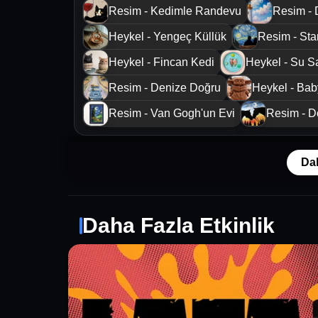
Resim - Kedimle Randevu
Resim - 
Heykel - Yengeç Küllük
Resim - Sta
Heykel - Fincan Kedi
Heykel - Su S
Resim - Denize Doğru
Heykel - Ba
Resim - Van Gogh'un Evi
Resim - D
Da
Daha Fazla Etkinlik