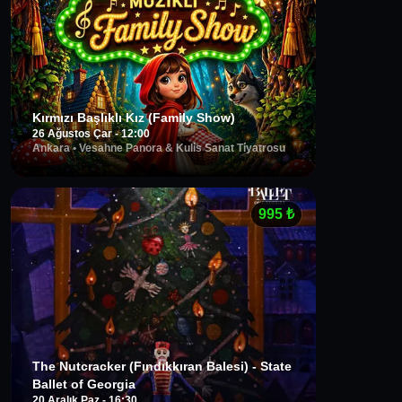
Kırmızı Başlıklı Kız (Family Show)
26 Ağustos Çar - 12:00
Ankara
•
Vesahne Panora & Kuli̇s Sanat Ti̇yatrosu
995
₺
The Nutcracker (Fındıkkıran Balesi) - State
Ballet of Georgia
20 Aralık Paz - 16:30