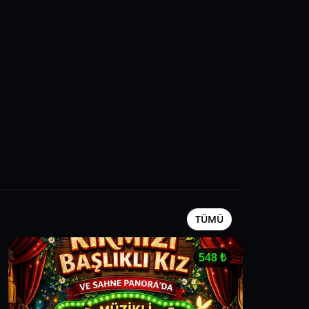
TÜMÜ
548
₺