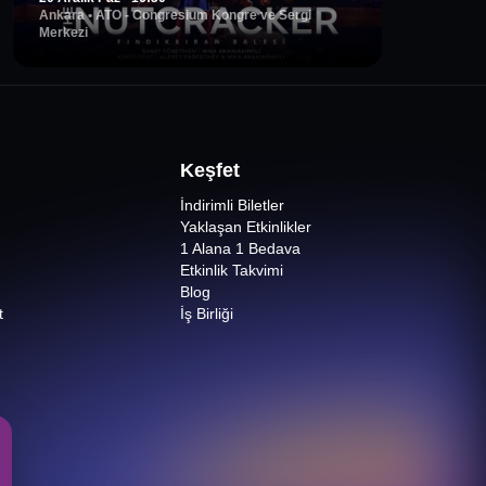
Ankara
•
ATO - Congresium Kongre ve Sergi
Merkezi
Keşfet
İndirimli Biletler
Yaklaşan Etkinlikler
1 Alana 1 Bedava
Etkinlik Takvimi
Blog
t
İş Birliği