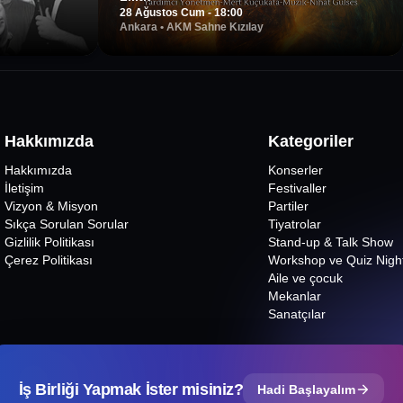
28 Ağustos Cum - 18:00
Ankara
•
AKM Sahne Kızılay
Hakkımızda
Kategoriler
Hakkımızda
Konserler
İletişim
Festivaller
Vizyon & Misyon
Partiler
Sıkça Sorulan Sorular
Tiyatrolar
Gizlilik Politikası
Stand-up & Talk Show
Çerez Politikası
Workshop ve Quiz Nigh
Aile ve çocuk
Mekanlar
Sanatçılar
İş Birliği Yapmak İster misiniz?
Hadi Başlayalım