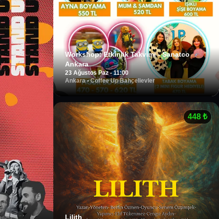
Workshop: Etkinlik Takvimi - Sanatco
Ankara
23 Ağustos Paz - 11:00
Ankara
•
Coffee Up Bahçelievler
448
₺
Lilith