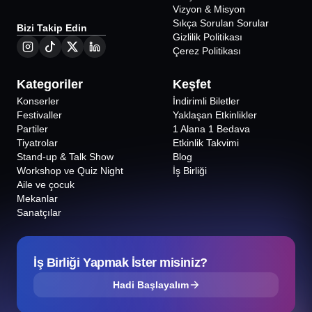
Vizyon & Misyon
Sıkça Sorulan Sorular
Bizi Takip Edin
Gizlilik Politikası
Çerez Politikası
Kategoriler
Keşfet
Konserler
İndirimli Biletler
Festivaller
Yaklaşan Etkinlikler
Partiler
1 Alana 1 Bedava
Tiyatrolar
Etkinlik Takvimi
Stand-up & Talk Show
Blog
Workshop ve Quiz Night
İş Birliği
Aile ve çocuk
Mekanlar
Sanatçılar
İş Birliği Yapmak İster misiniz?
Hadi Başlayalım