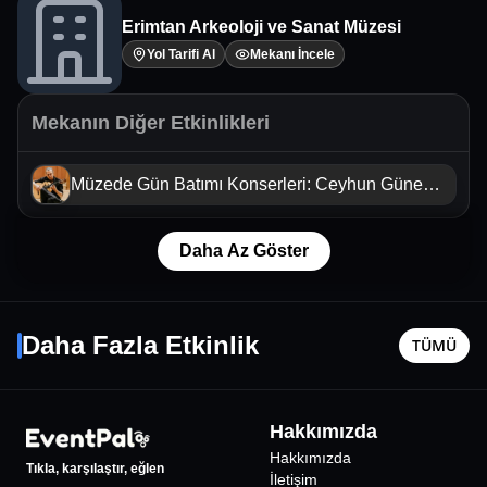
Erimtan Arkeoloji ve Sanat Müzesi
Yol Tarifi Al
Mekanı İncele
Mekanın Diğer Etkinlikleri
Müzede Gün Batımı Konserleri: Ceyhun Güneş
Flamenko Quartet
Daha Az Göster
Heykel - Fil Saksı
Özgür Tu
9 Ağustos Paz - 17:30
14 Ağusto
Daha Fazla Etkinlik
TÜMÜ
Ankara
•
Masterpiece Ümitköy
Ankara
•
475
₺
Hakkımızda
Hakkımızda
Tıkla, karşılaştır, eğlen
İletişim