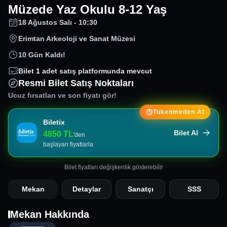
Müzede Yaz Okulu 8-12 Yaş
18 Ağustos Salı - 10:30
Erimtan Arkeoloji ve Sanat Müzesi
10 Gün Kaldı!
Bilet
1
adet satış platformunda mevcut
Resmi Bilet Satış Noktaları
Ucuz fırsatları ve son fiyatı gör!
Tükenmeden Al
Biletix
Bilet Al
4850
TL
'den
başlayan fiyatlarla
Bilet fiyatları değişkenlik gösterebilir
Mekan
Detaylar
Sanatçı
SSS
Mekan Hakkında