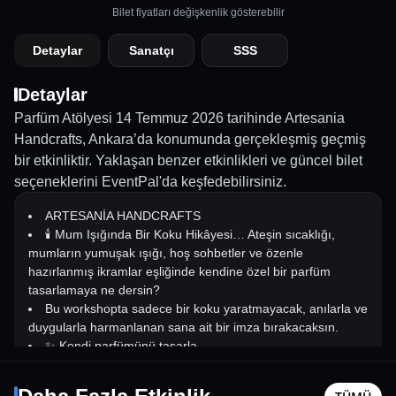
Bilet fiyatları değişkenlik gösterebilir
Detaylar
Sanatçı
SSS
Detaylar
Parfüm Atölyesi 14 Temmuz 2026 tarihinde Artesania
Handcrafts, Ankara’da konumunda gerçekleşmiş geçmiş
bir etkinliktir. Yaklaşan benzer etkinlikleri ve güncel bilet
seçeneklerini EventPal'da keşfedebilirsiniz.
ARTESANİA HANDCRAFTS
🕯️ Mum Işığında Bir Koku Hikâyesi… Ateşin sıcaklığı,
mumların yumuşak ışığı, hoş sohbetler ve özenle
hazırlanmış ikramlar eşliğinde kendine özel bir parfüm
tasarlamaya ne dersin?
Bu workshopta sadece bir koku yaratmayacak, anılarla ve
duygularla harmanlanan sana ait bir imza bırakacaksın.
✨ Kendi parfümünü tasarla
Eliott Tordo Konseri
Trivia Ni
✨ Notaların büyülü dünyasını keşfet
13 Kasım Cum - 17:00
14 Ağusto
✨ Sıcak bir atmosferde keyifli vakit geçir