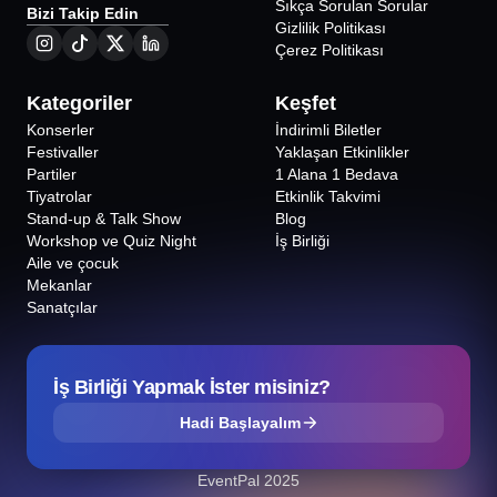
Sıkça Sorulan Sorular
Bizi Takip Edin
Gizlilik Politikası
Çerez Politikası
Kategoriler
Keşfet
Konserler
İndirimli Biletler
Festivaller
Yaklaşan Etkinlikler
Partiler
1 Alana 1 Bedava
Tiyatrolar
Etkinlik Takvimi
Stand-up & Talk Show
Blog
Workshop ve Quiz Night
İş Birliği
Aile ve çocuk
Mekanlar
Sanatçılar
İş Birliği Yapmak İster misiniz?
Hadi Başlayalım
EventPal 2025