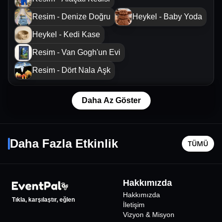
Resim - Denize Doğru
Heykel - Baby Yoda
Heykel - Kedi Kase
Resim - Van Gogh'un Evi
Resim - Dört Nala Aşk
Daha Az Göster
Emre Fel
Pera Ko
16 Ekim Cum - 21:00
22 Ekim P
Daha Fazla Etkinlik
TÜMÜ
Ankara
•
Büyük Ankara Kongre Merkezi
Ankara
•
10000
₺
Hakkımızda
Hakkımızda
Tıkla, karşılaştır, eğlen
İletişim
Vizyon & Misyon