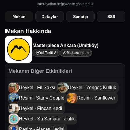
Bilet fiyatları değişkenlik gösterebilir
Mekan
Detaylar
Sanatçı
SSS
Mekan Hakkında
Masterpiece Ankara (Ümitköy)
Yol Tarifi Al
Mekanı İncele
Mekanın Diğer Etkinlikleri
Heykel - Fil Saksı
Heykel - Yengeç Küllük
Resim - Starry Couple
Resim - Sunflower
Heykel - Fincan Kedi
Heykel - Su Samuru Takılık
Resim - Alaçatı Kedisi