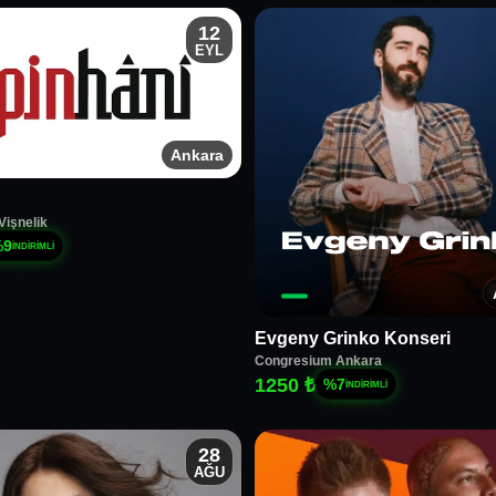
12
EYL
Ankara
işnelik
%
9
İNDİRİMLİ
Evgeny Grinko Konseri
Congresium Ankara
1250 ₺
%
7
İNDİRİMLİ
28
AĞU