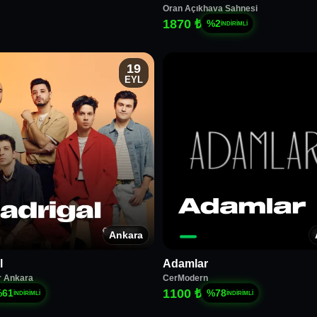
Oran Açıkhava Sahnesi
1870 ₺
%
2
İNDİRİMLİ
19
EYL
Ankara
l
Adamlar
r Ankara
CerModern
1100 ₺
%
61
%
78
İNDİRİMLİ
İNDİRİMLİ