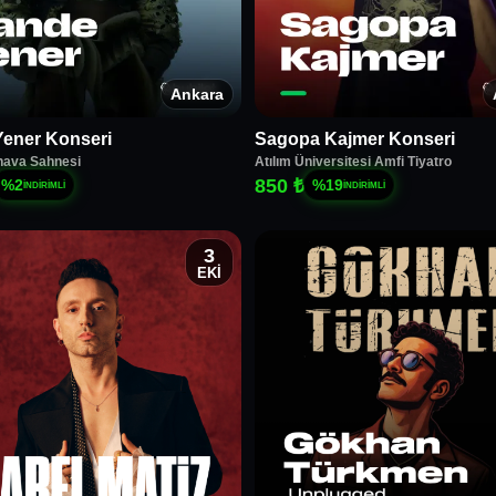
Ankara
ener Konseri
Sagopa Kajmer Konseri
hava Sahnesi
Atılım Üniversitesi Amfi Tiyatro
850 ₺
%
2
%
19
İNDİRİMLİ
İNDİRİMLİ
3
EKİ