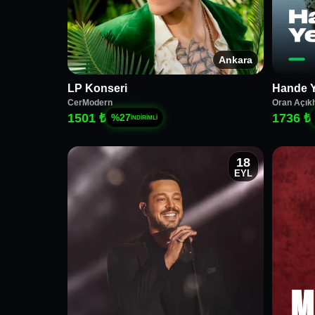
Ankara
LP Konseri
Hande Y
CerModern
Oran Açık
1501 ₺
1736 ₺
%
27
İNDİRİMLİ
18
EYL