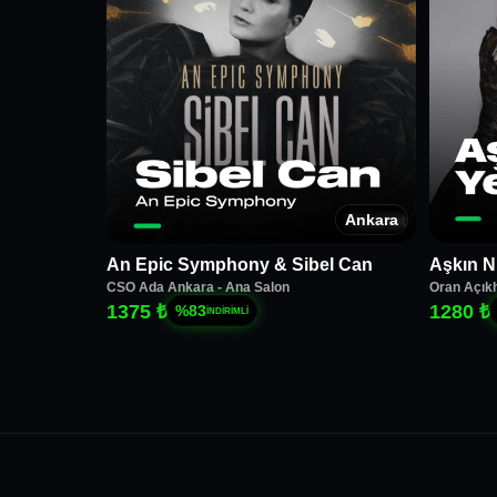
Ankara
An Epic Symphony & Sibel Can
Aşkın N
CSO Ada Ankara - Ana Salon
Oran Açık
1375 ₺
1280 ₺
%
83
İNDİRİMLİ