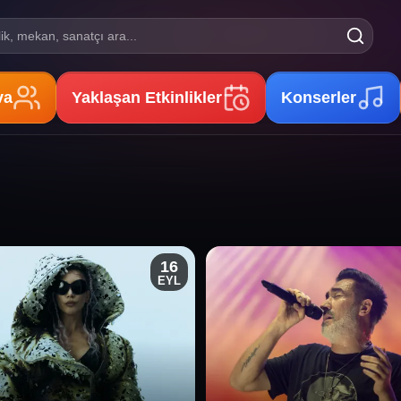
lik, mekan, sanatçı ara...
va
Yaklaşan Etkinlikler
Konserler
16
EYL