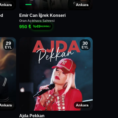
Ankara
Ankara
ed
Emir Can İğrek Konseri
Oran Açıkhava Sahnesi
950 ₺
%
49
İNDİRİMLİ
29
30
EYL
EYL
Ankara
Ankara
Ajda Pekkan