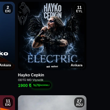
2
11
EKİ
EYL
Ankara
Ankara
Hayko Cepkin
ODTÜ MD Vişnelik
1900 ₺
%
76
İNDİRİMLİ
11
27
EKİ
AĞU