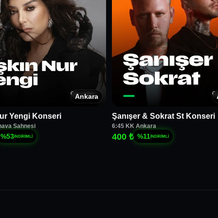
Ankara
ur Yengi Konseri
Şanışer & Sokrat St Konseri
hava Sahnesi
6:45 KK Ankara
400 ₺
%
53
%
11
İNDİRİMLİ
İNDİRİMLİ