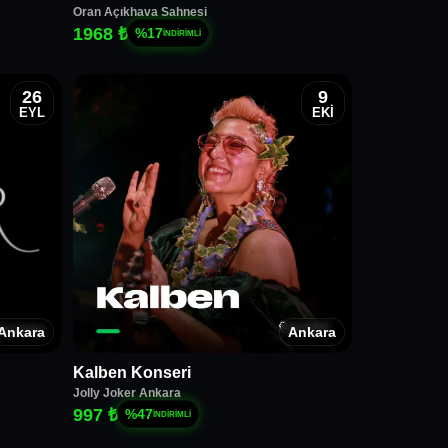
Oran Açıkhava Sahnesi
1968 ₺
%
17
İNDİRİMLİ
26
9
EYL
EKİ
Ankara
Ankara
Kalben Konseri
Jolly Joker Ankara
997 ₺
%
47
İNDİRİMLİ