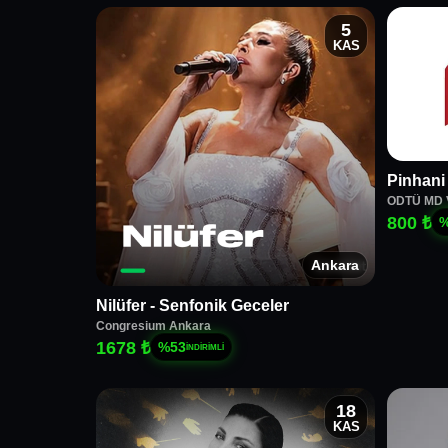
5
KAS
Pinhani
ODTÜ MD V
800 ₺
Ankara
Nilüfer - Senfonik Geceler
Congresium Ankara
1678 ₺
%
53
İNDİRİMLİ
18
KAS