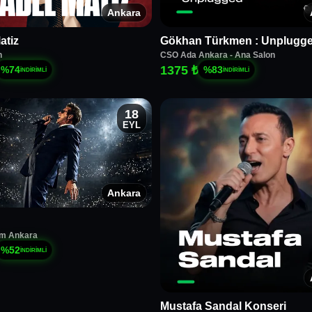
Ankara
atiz
Gökhan Türkmen : Unplugg
n
CSO Ada Ankara - Ana Salon
1375 ₺
%
74
%
83
İNDİRİMLİ
İNDİRİMLİ
18
EYL
Ankara
m Ankara
%
52
İNDİRİMLİ
Mustafa Sandal Konseri