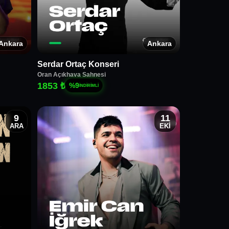
Ankara
Ankara
Serdar Ortaç Konseri
Oran Açıkhava Sahnesi
1853 ₺
%
9
İNDİRİMLİ
9
11
ARA
EKİ