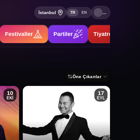
İstanbul
...
TR
EN
Festivaller
Partiler
Tiyatrolar
Öne Çıkanlar
10
17
EKİ
EYL