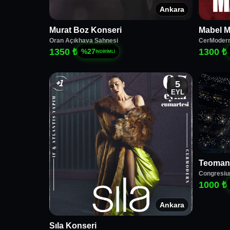
Ankara
Murat Boz Konseri
Mabel M
Oran Açıkhava Sahnesi
CerModer
1350 ₺
1300 ₺
%
27
İNDİRİMLİ
5
EYL
Teoman
Congresiu
1000 ₺
Ankara
Sıla Konseri