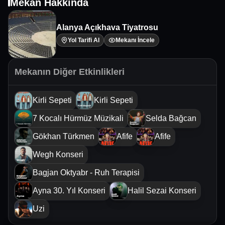
Mekan Hakkında
Alanya Açıkhava Tiyatrosu
Yol Tarifi Al
Mekanı İncele
Mekanın Diğer Etkinlikleri
Kirli Sepeti
Kirli Sepeti
7 Kocalı Hürmüz Müzikali
Selda Bağcan
Gökhan Türkmen
Afife
Afife
Wegh Konseri
Bagjan Oktyabr - Ruh Terapisi
Ayna 30. Yıl Konseri
Halil Sezai Konseri
Uzi