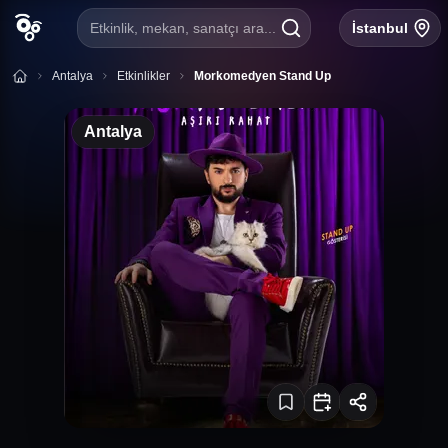
Etkinlik, mekan, sanatçı ara...
İstanbul
Antalya
Etkinlikler
Morkomedyen Stand Up
Murat Genç
Antalya