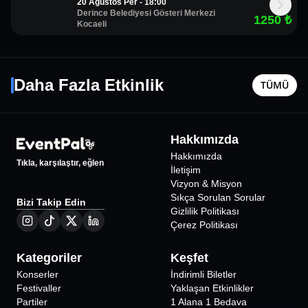
20 Ağustos Per - 18:00
Derince Belediyesi Gösteri Merkezi
1250
₺
Kocaeli
Hayrettin ile Kaos Night
İlker Ayr
9 Ağustos Paz - 21:00
13 Ağusto
Daha Fazla Etkinlik
TÜMÜ
Antalya
•
Antalya Aktüel Sahne
Antalya
•
1096
₺
Hakkımızda
Hakkımızda
Tıkla, karşılaştır, eğlen
İletişim
Vizyon & Misyon
Sıkça Sorulan Sorular
Bizi Takip Edin
Gizlilik Politikası
Çerez Politikası
Kategoriler
Keşfet
Konserler
İndirimli Biletler
Festivaller
Yaklaşan Etkinlikler
Partiler
1 Alana 1 Bedava