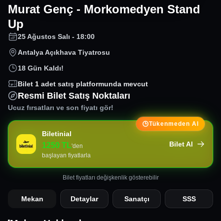
Murat Genç - Morkomedyen Stand
Up
25 Ağustos Salı - 18:00
Antalya Açıkhava Tiyatrosu
18 Gün Kaldı!
Bilet
1
adet satış platformunda mevcut
Resmi Bilet Satış Noktaları
Ucuz fırsatları ve son fiyatı gör!
Tükenmeden Al
Biletinial
Bilet Al
1250
TL
'den
başlayan fiyatlarla
Bilet fiyatları değişkenlik gösterebilir
Mekan
Detaylar
Sanatçı
SSS