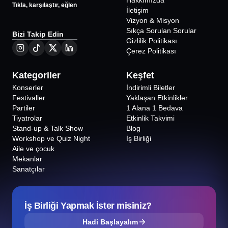
Hakkımızda
Tıkla, karşılaştır, eğlen
İletişim
Vizyon & Misyon
Sıkça Sorulan Sorular
Bizi Takip Edin
Gizlilik Politikası
Çerez Politikası
Kategoriler
Keşfet
Konserler
İndirimli Biletler
Festivaller
Yaklaşan Etkinlikler
Partiler
1 Alana 1 Bedava
Tiyatrolar
Etkinlik Takvimi
Stand-up & Talk Show
Blog
Workshop ve Quiz Night
İş Birliği
Aile ve çocuk
Mekanlar
Sanatçılar
İş Birliği Yapmak İster misiniz?
Hadi Başlayalım