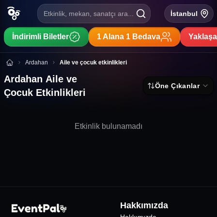
Etkinlik, mekan, sanatçı ara...
İstanbul
İndirimli Biletler
1 Alana 1 Bedava
Yaklaşa
Ardahan Aile ve Çocuk Etkinlikleri
Ardahan
Aile ve çocuk etkinlikleri
Ardahan Aile ve
Öne Çıkanlar
Çocuk Etkinlikleri
Etkinlik bulunamadı
Hakkımızda