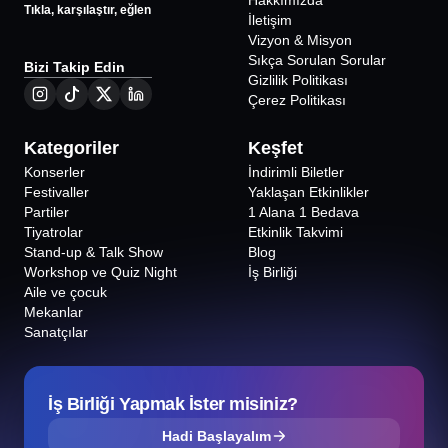
Hakkımızda
Tıkla, karşılaştır, eğlen
İletişim
Vizyon & Misyon
Sıkça Sorulan Sorular
Bizi Takip Edin
Gizlilik Politikası
Çerez Politikası
Kategoriler
Keşfet
Konserler
İndirimli Biletler
Festivaller
Yaklaşan Etkinlikler
Partiler
1 Alana 1 Bedava
Tiyatrolar
Etkinlik Takvimi
Stand-up & Talk Show
Blog
Workshop ve Quiz Night
İş Birliği
Aile ve çocuk
Mekanlar
Sanatçılar
İş Birliği Yapmak İster misiniz?
Hadi Başlayalım