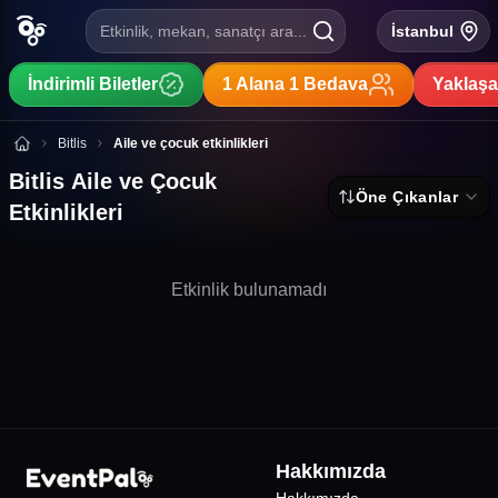
Etkinlik, mekan, sanatçı ara...
İstanbul
İndirimli Biletler
1 Alana 1 Bedava
Yaklaşa
Bitlis Aile ve Çocuk Etkinlikleri
Bitlis
Aile ve çocuk etkinlikleri
Bitlis Aile ve Çocuk
Öne Çıkanlar
Etkinlikleri
Etkinlik bulunamadı
Hakkımızda