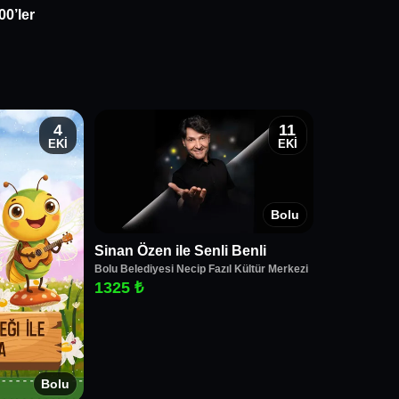
00’ler
4
11
EKİ
EKİ
Bolu
Sinan Özen ile Senli Benli
Bolu Belediyesi Necip Fazıl Kültür Merkezi
1325 ₺
Bolu