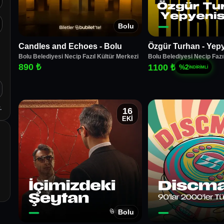
Bolu
Candles and Echoes - Bolu
Özgür Turhan - Yepy
Bolu Belediyesi Necip Fazıl Kültür Merkezi
Bolu Belediyesi Necip Fazı
890 ₺
1100 ₺
%
2
İNDİRİMLİ
.
16
EKİ
Bolu