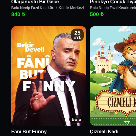
Olağanüstü Bir Gece
Pinokyo Çocuk Tiya
Bolu Necip Fazıl Kısakürek Kültür Merkezi
Bolu Necip Fazıl Kısakürek
840 ₺
500 ₺
25
EYL
Bolu
Fani But Funny
Çizmeli Kedi