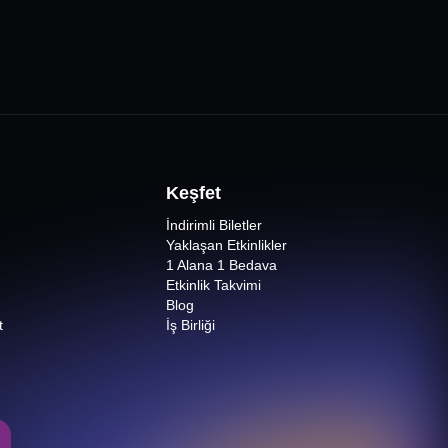
Keşfet
İndirimli Biletler
Yaklaşan Etkinlikler
1 Alana 1 Bedava
Etkinlik Takvimi
Blog
t
İş Birliği