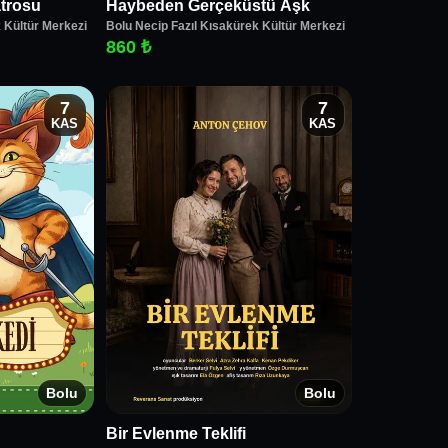
trosu
Haybeden Gerçeküstü Aşk
 Kültür Merkezi
Bolu Necip Fazıl Kısakürek Kültür Merkezi
860 ₺
7
7
KAS
KAS
Bolu
Bolu
Bir Evlenme Teklifi