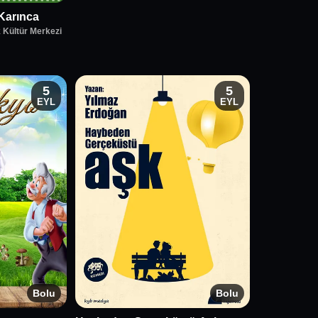
Karınca
 Kültür Merkezi
5
5
EYL
EYL
Bolu
Bolu