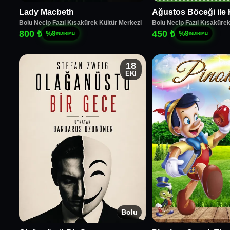
Lady Macbeth
Ağustos Böceği ile 
Bolu Necip Fazıl Kısakürek Kültür Merkezi
Bolu Necip Fazıl Kısakürek
800 ₺
450 ₺
%
9
%
9
İNDİRİMLİ
İNDİRİMLİ
18
EKİ
Bolu