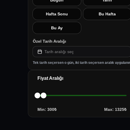
Bugün
Yarın
Hafta Sonu
Bu Hafta
Bu Ay
Özel Tarih Aralığı
Tarih aralığı seç
Tek tarih seçersen o gün, iki tarih seçersen aralık uygulanır
Fiyat Aralığı
Min
:
300
₺
Max
:
1325
₺