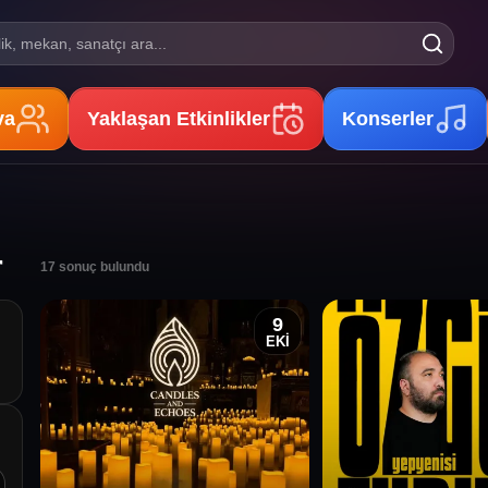
lik, mekan, sanatçı ara...
va
Yaklaşan Etkinlikler
Konserler
r
17
sonuç bulundu
9
EKİ