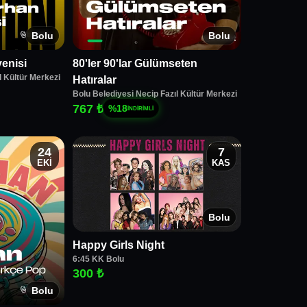
Bolu
Bolu
enisi
80'ler 90'lar Gülümseten
l Kültür Merkezi
Hatıralar
Bolu Belediyesi Necip Fazıl Kültür Merkezi
767 ₺
%
18
İNDİRİMLİ
24
7
EKİ
KAS
Bolu
Happy Girls Night
6:45 KK Bolu
300 ₺
Bolu