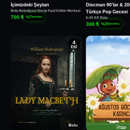
İçimizdeki Şeytan
Discman 90’lar & 20
Bolu Belediyesi Necip Fazıl Kültür Merkezi
Türkçe Pop Gecesi
700 ₺
%
7
İNDİRİMLİ
6:45 KK Bolu
300 ₺
%
25
İNDİRİMLİ
4
EKİ
Bolu