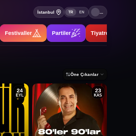
İstanbul
...
TR
EN
Festivaller
Partiler
Tiyatrolar
Öne Çıkanlar
24
23
EYL
KAS