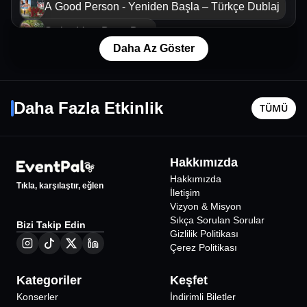
A Good Person - Yeniden Başla – Türkçe Dublaj
Swiss Very Berry Day
Daha Az Göster
Swiss Sunday Brunch
Serdar Ortaç
Şanışer 
The Holdovers – Geride Kalanlar – Türkçe
11 Eylül Cum - 21:30
16 Eylül Ç
Dublaj
Daha Fazla Etkinlik
Swiss Sunday Brunch
TÜMÜ
Bursa
•
Club İnferno Mania Bursa
Bursa
•
Ho
Swiss Sunday Brunch
1000
₺
Ağır Ateş: Konsept Geceler
Hakkımızda
%
75
İNDİRİMLİ
Swiss Sunday Brunch
Hakkımızda
Tıkla, karşılaştır, eğlen
İletişim
Swiss Sunday Brunch
Vizyon & Misyon
Sıkça Sorulan Sorular
Bizi Takip Edin
Swiss Sunday Brunch
Gizlilik Politikası
Çerez Politikası
Swiss Sunday Brunch
Swiss Sunday Brunch
Kategoriler
Keşfet
Konserler
İndirimli Biletler