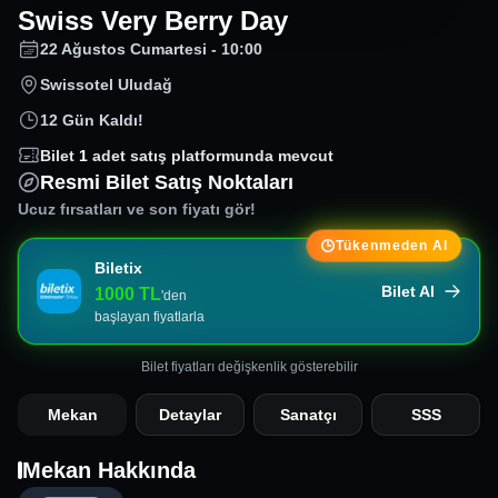
Swiss Very Berry Day
22 Ağustos Cumartesi - 10:00
Swissotel Uludağ
12 Gün Kaldı!
Bilet
1
adet satış platformunda mevcut
Resmi Bilet Satış Noktaları
Ucuz fırsatları ve son fiyatı gör!
Tükenmeden Al
Biletix
Bilet Al
1000
TL
'den
başlayan fiyatlarla
Bilet fiyatları değişkenlik gösterebilir
Mekan
Detaylar
Sanatçı
SSS
Mekan Hakkında