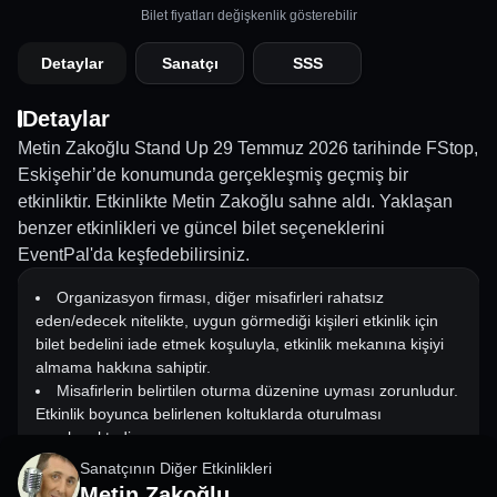
Bilet fiyatları değişkenlik gösterebilir
Detaylar
Sanatçı
SSS
Detaylar
Metin Zakoğlu Stand Up 29 Temmuz 2026 tarihinde FStop,
Eskişehir’de konumunda gerçekleşmiş geçmiş bir
etkinliktir. Etkinlikte Metin Zakoğlu sahne aldı. Yaklaşan
benzer etkinlikleri ve güncel bilet seçeneklerini
EventPal'da keşfedebilirsiniz.
Organizasyon firması, diğer misafirleri rahatsız
eden/edecek nitelikte, uygun görmediği kişileri etkinlik için
bilet bedelini iade etmek koşuluyla, etkinlik mekanına kişiyi
almama hakkına sahiptir.
Misafirlerin belirtilen oturma düzenine uyması zorunludur.
Etkinlik boyunca belirlenen koltuklarda oturulması
gerekmektedir.
Etkinlik başlangıç saatinden en az 30 dk. önce biletle
Sanatçının Diğer Etkinlikleri
birlikte etkinliğin kapısında olacak şekilde hazır olunmasını
Metin Zakoğlu