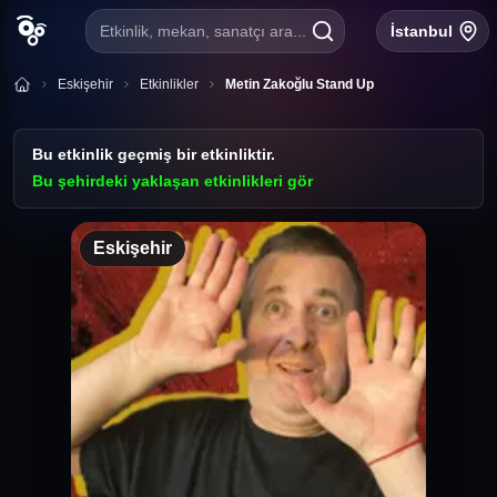
Etkinlik, mekan, sanatçı ara...
İstanbul
Eskişehir
Etkinlikler
Metin Zakoğlu Stand Up
Bu etkinlik geçmiş bir etkinliktir.
Bu şehirdeki yaklaşan etkinlikleri gör
Metin Zakoğlu
Eskişehir