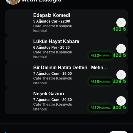
önemle rica ederiz.
Giriş esnasında barkod / bilet kontrolü yapılacağı için
biletinizi ibraz etmeniz zorunludur. Öncelikle biletiniz üyelik
Edepsiz Komedi
ile alınmış ise üyelik girişi yapılıp biletlerim alanından
5 Ağustos Çar - 22:00
Cafe Theatre Koşuyolu
biletinize ulaşabilirsiniz. Ulaşamadığınız durumlarda, üyelik
400
₺
İstanbul
ile biletiniz almadıysanız Biletix Müşteri hizmetlerine
başvurunuz.
Lüküs Hayat Kabare
Organizatör, indirimli bilet satın alma koşullarında
6 Ağustos Per - 20:30
değişiklik yapma hakkını saklı tutar.
Cafe Theatre Koşuyolu
400
₺
%
12
İNDİRİMLİ
İstanbul
Organizatör, etkinlik alanı ve saatinde değişiklik yapma
hakkına sahiptir.
Bir Delinin Hatıra Defteri - Metin
Etkinlik alanına yiyecek ve içecek almak yasaktır.
7 Ağustos Cum - 19:00
Zakoğlu
Etkinlik başladıktan sonra salona seyirci alınmayacaktır.
Cafe Theatre Koşuyolu
329
₺
%
18
İNDİRİMLİ
İstanbul
Satın alınan biletlerde iptal, iade ve değişiklik
yapılmamaktadır.
Neşeli Gazino
Etkinlik mekanına kamera ve fotoğraf makinası sokmak
7 Ağustos Cum - 20:30
yasaktır.
Cafe Theatre Koşuyolu
400
₺
%
12
İNDİRİMLİ
İstanbul
Leman Sam Konseri
Alpay Ka
Up Göste
15 Kasım Paz - 20:00
12 Ağusto