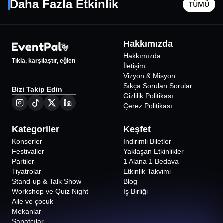
Daha Fazla Etkinlik
TÜMÜ
Eskişehir
•
Vehbi Koç Kongre Merkezi
Eskişehir
1600
₺
Hakkımızda
Hakkımızda
Tıkla, karşılaştır, eğlen
İletişim
Vizyon & Misyon
Sıkça Sorulan Sorular
Bizi Takip Edin
Gizlilik Politikası
Çerez Politikası
Kategoriler
Keşfet
Konserler
İndirimli Biletler
Festivaller
Yaklaşan Etkinlikler
Partiler
1 Alana 1 Bedava
Tiyatrolar
Etkinlik Takvimi
Stand-up & Talk Show
Blog
Workshop ve Quiz Night
İş Birliği
Aile ve çocuk
Mekanlar
Sanatçılar