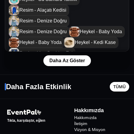
Resim - Alaçatı Kedisi
Resim - Denize Doğru
Resim - Denize Doğru
Heykel - Baby Yoda
Heykel - Baby Yoda
Heykel - Kedi Kase
Resim - Van Gogh'un Evi
Daha Az Göster
Resim - Dört Nala Aşk
Uzi
Şehinşa
Resim - Dört Nala Aşk
25 Ekim Paz - 20:30
24 Eylül P
Daha Fazla Etkinlik
TÜMÜ
Eskişehir
•
Eskişehir Fuar Kongre Merkezi Fuar Alanı
Eskişehir
Salon 1
900
₺
Hakkımızda
Hakkımızda
Tıkla, karşılaştır, eğlen
İletişim
Vizyon & Misyon