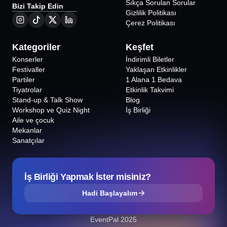
Sıkça Sorulan Sorular
Bizi Takip Edin
Gizlilik Politikası
Çerez Politikası
Kategoriler
Keşfet
Konserler
İndirimli Biletler
Festivaller
Yaklaşan Etkinlikler
Partiler
1 Alana 1 Bedava
Tiyatrolar
Etkinlik Takvimi
Stand-up & Talk Show
Blog
Workshop ve Quiz Night
İş Birliği
Aile ve çocuk
Mekanlar
Sanatçılar
İş Birliği Yapmak İster misiniz?
Hadi Başlayalım
EventPal 2025