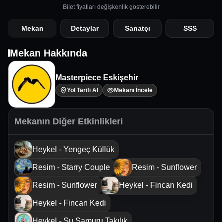
Bilet fiyatları değişkenlik gösterebilir
Mekan
Detaylar
Sanatçı
SSS
Mekan Hakkında
Masterpiece Eskişehir
Yol Tarifi Al
Mekanı İncele
Mekanın Diğer Etkinlikleri
Heykel - Yengeç Küllük
Resim - Starry Couple
Resim - Sunflower
Resim - Sunflower
Heykel - Fincan Kedi
Heykel - Fincan Kedi
Heykel - Su Samuru Takılık