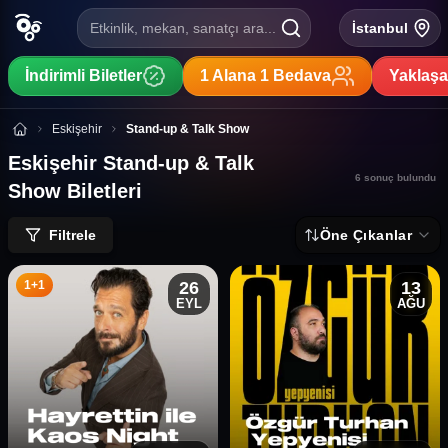
Etkinlik, mekan, sanatçı ara...
İstanbul
İndirimli Biletler
1 Alana 1 Bedava
Yaklaşa
Eskişehir Stand-up & Talk Show Biletleri
Eskişehir
Stand-up & Talk Show
Eskişehir Stand-up & Talk
6
sonuç bulundu
Show Biletleri
Filtrele
Öne Çıkanlar
26
13
1+1
EYL
AĞU