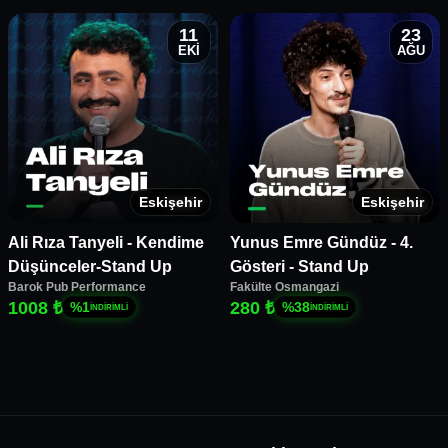
11
23
EKİ
AĞU
Eskişehir
Eskişehir
Ali Rıza Tanyeli - Kendime
Yunus Emre Gündüz - 4.
Düşünceler-Stand Up
Gösteri - Stand Up
Barok Pub Performance
Fakülte Osmangazi
1008 ₺
280 ₺
%
1
%
38
İNDİRİMLİ
İNDİRİMLİ