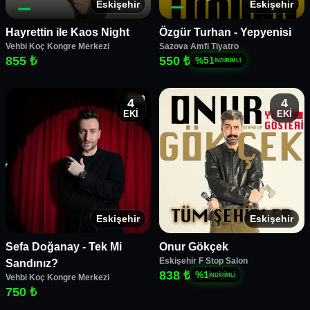
Eskişehir
Eskişehir
Hayrettin ile Kaos Night
Özgür Turhan - Yepyenisi
Vehbi Koç Kongre Merkezi
Sazova Amfi Tiyatro
855 ₺
550 ₺
%
51
İNDİRİMLİ
4
4
EKİ
EKİ
Eskişehir
Eskişehir
Sefa Doğanay - Tek Mi
Onur Gökçek
Eskişehir F Stop Salon
Sandınız?
838 ₺
%
1
İNDİRİMLİ
Vehbi Koç Kongre Merkezi
750 ₺