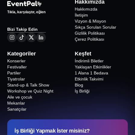
Hakkımızda
Hakkımızda
Tıkla, karşılaştır, eğlen
İletişim
Vizyon & Misyon
Sıkça Sorulan Sorular
Bizi Takip Edin
Gizlilik Politikası
Çerez Politikası
Kategoriler
Keşfet
Konserler
İndirimli Biletler
Festivaller
Yaklaşan Etkinlikler
Partiler
1 Alana 1 Bedava
Tiyatrolar
Etkinlik Takvimi
Stand-up & Talk Show
Blog
Workshop ve Quiz Night
İş Birliği
Aile ve çocuk
Mekanlar
Sanatçılar
İş Birliği Yapmak İster misiniz?