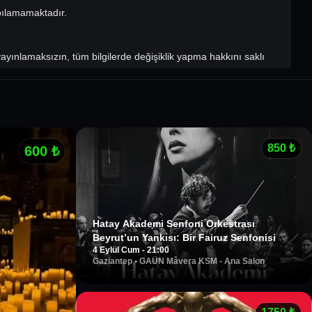
yapılamamaktadır.
yınlamaksızın, tüm bilgilerde değişiklik yapma hakkını saklı
yanınızda getirmeniz gerekmektedir.
850
₺
600
₺
Hatay Akademi Senfoni Orkestrası
Beyrut’un Yankısı: Bir Fairuz Senfonisi
4 Eylül Cum - 21:00
Gaziantep
•
GAÜN Mâvera KSM - Ana Salon