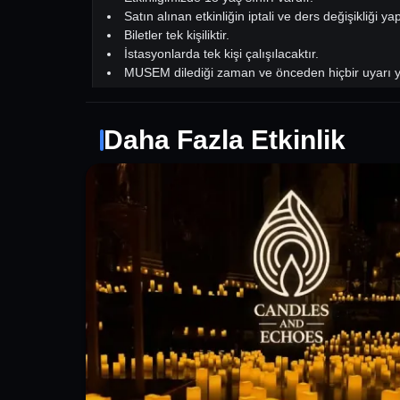
Satın alınan etkinliğin iptali ve ders değişikliği 
Biletler tek kişiliktir.
İstasyonlarda tek kişi çalışılacaktır.
MUSEM dilediği zaman ve önceden hiçbir uyarı ya
tutar.
Etkinlik günü biletinizi ve/veya dijital biletinizi 
En az 4 kişi En fazla 8 kişidir.
Daha Fazla Etkinlik