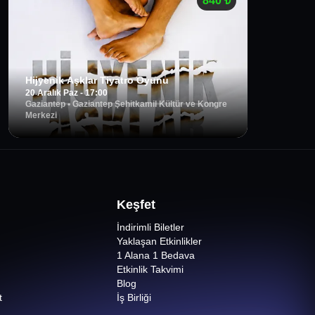
840
₺
Hijyenik Aşklar Tiyatro Oyunu
20 Aralık Paz - 17:00
Gaziantep
•
Gaziantep Şehitkamil Kültür ve Kongre
Merkezi
Keşfet
İndirimli Biletler
Yaklaşan Etkinlikler
1 Alana 1 Bedava
Etkinlik Takvimi
Blog
t
İş Birliği