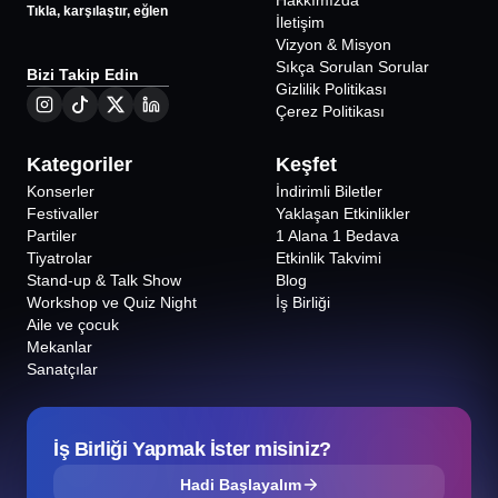
Hakkımızda
Tıkla, karşılaştır, eğlen
İletişim
Vizyon & Misyon
Sıkça Sorulan Sorular
Bizi Takip Edin
Gizlilik Politikası
Çerez Politikası
Kategoriler
Keşfet
Konserler
İndirimli Biletler
Festivaller
Yaklaşan Etkinlikler
Partiler
1 Alana 1 Bedava
Tiyatrolar
Etkinlik Takvimi
Stand-up & Talk Show
Blog
Workshop ve Quiz Night
İş Birliği
Aile ve çocuk
Mekanlar
Sanatçılar
İş Birliği Yapmak İster misiniz?
Hadi Başlayalım