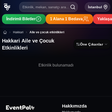
Etkinlik, mekan, sanatçı ara...
İstanbul
İndirimli Biletler
1 Alana 1 Bedava
Yaklaşa
Hakkari Aile ve Çocuk Etkinlikleri
Hakkari
Aile ve çocuk etkinlikleri
Hakkari Aile ve Çocuk
Öne Çıkanlar
Etkinlikleri
Etkinlik bulunamadı
Hakkımızda