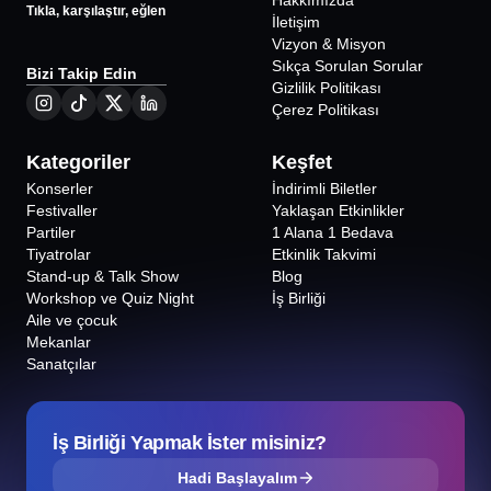
Hakkımızda
Tıkla, karşılaştır, eğlen
İletişim
Vizyon & Misyon
Sıkça Sorulan Sorular
Bizi Takip Edin
Gizlilik Politikası
Çerez Politikası
Kategoriler
Keşfet
Konserler
İndirimli Biletler
Festivaller
Yaklaşan Etkinlikler
Partiler
1 Alana 1 Bedava
Tiyatrolar
Etkinlik Takvimi
Stand-up & Talk Show
Blog
Workshop ve Quiz Night
İş Birliği
Aile ve çocuk
Mekanlar
Sanatçılar
İş Birliği Yapmak İster misiniz?
Hadi Başlayalım