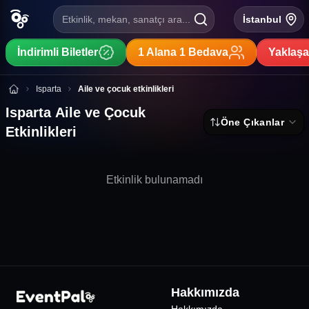
Etkinlik, mekan, sanatçı ara...
İstanbul
İndirimli Biletler
1 Alana 1 Bedava
Yaklaşa
Isparta Aile ve Çocuk Etkinlikleri
Isparta
Aile ve çocuk etkinlikleri
Isparta Aile ve Çocuk
Öne Çıkanlar
Etkinlikleri
Etkinlik bulunamadı
Hakkımızda