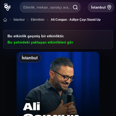
Etkinlik, mekan, sanatçı ara...
İstanbul
İstanbul
Etkinlikler
Ali Congun - Adliye Çayı Stand Up
Bu etkinlik geçmiş bir etkinliktir.
Bu şehirdeki yaklaşan etkinlikleri gör
Ali Congun
İstanbul