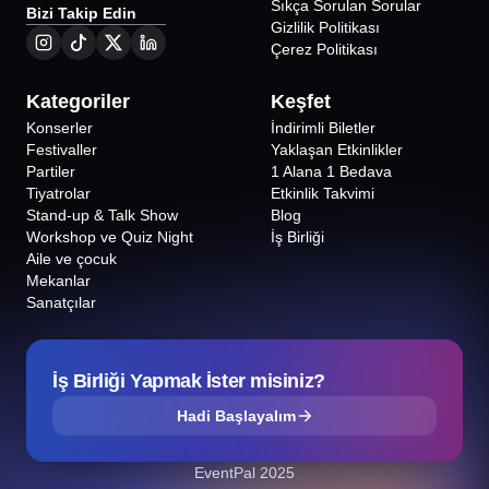
Sıkça Sorulan Sorular
Bizi Takip Edin
Yonca'nın 90'lar Expresi
Tahsin Hasoğlu
Gizlilik Politikası
Çerez Politikası
Kategoriler
Keşfet
Konserler
İndirimli Biletler
Festivaller
Yaklaşan Etkinlikler
Partiler
1 Alana 1 Bedava
Tiyatrolar
Etkinlik Takvimi
Stand-up & Talk Show
Blog
Workshop ve Quiz Night
İş Birliği
Aile ve çocuk
Mekanlar
Sanatçılar
İş Birliği Yapmak İster misiniz?
Hadi Başlayalım
EventPal 2025