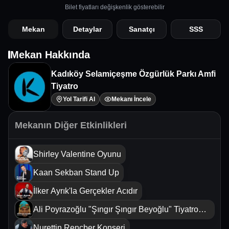
Bilet fiyatları değişkenlik gösterebilir
Mekan
Detaylar
Sanatçı
SSS
Mekan Hakkında
Kadıköy Selamiçeşme Özgürlük Parkı Amfi
Tiyatro
Yol Tarifi Al
Mekanı İncele
Mekanın Diğer Etkinlikleri
Shirley Valentine Oyunu
Kaan Sekban Stand Up
İlker Ayrık'la Gerçekler Acıdır
Ali Poyrazoğlu "Şıngır Şıngır Beyoğlu" Tiyatro
Oyunu
Nurettin Rençber Konseri