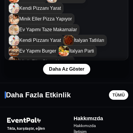
Kendi Pizzanı Yarat
Minik Eller Pizza Yapıyor
Ev Yapımı Taze Makarnalar
Kendi Pizzanı Yarat
İtalyan Tatlıları
Ev Yapımı Burger
İtalyan Parti
Minik Eller Pizza Yapıyor
Daha Az Göster
İtalyan Çıtır Atıştırmalık
Mamma Mia
Yıldız Tilbe
Türk Çin
Kendi Pizzanı Yarat
28 Kasım Cmt - 21:00
13 Ağusto
Daha Fazla Etkinlik
Mozzarella ve Taze İtalyan Peynirleri
TÜMÜ
İstanbul
•
Jolly Joker Vadistanbul
İstanbul
•
Kendi Pizzanı Yarat
1995
₺
Hakkımızda
Hakkımızda
Tıkla, karşılaştır, eğlen
İletişim