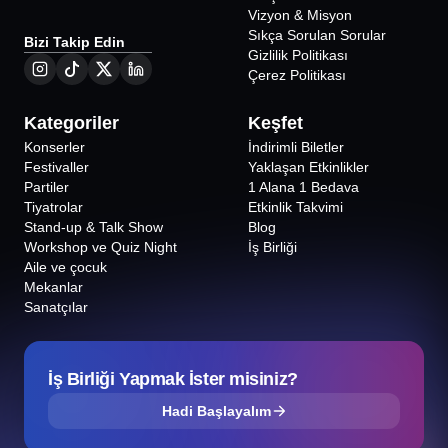
Vizyon & Misyon
Sıkça Sorulan Sorular
Bizi Takip Edin
Gizlilik Politikası
Çerez Politikası
Kategoriler
Keşfet
Konserler
İndirimli Biletler
Festivaller
Yaklaşan Etkinlikler
Partiler
1 Alana 1 Bedava
Tiyatrolar
Etkinlik Takvimi
Stand-up & Talk Show
Blog
Workshop ve Quiz Night
İş Birliği
Aile ve çocuk
Mekanlar
Sanatçılar
İş Birliği Yapmak İster misiniz?
Hadi Başlayalım