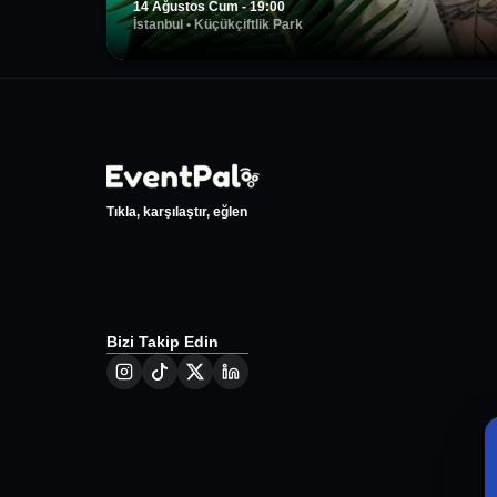
14 Ağustos Cum - 19:00
İstanbul
•
Küçükçiftlik Park
Tıkla, karşılaştır, eğlen
Bizi Takip Edin