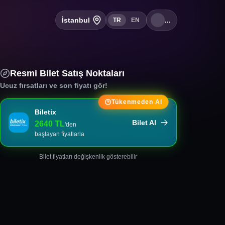
İstanbul
...
TR
EN
Resmi Bilet Satış Noktaları
Ucuz fırsatları ve son fiyatı gör!
Tükenmeden Al
Biletix
Bilet Al
2640
TL
'den
başlayan fiyatlarla
Bilet fiyatları değişkenlik gösterebilir