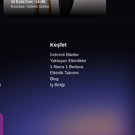
19 Eylül Cmt - 18:45
İstanbul
•
İnfiniti Sahne
Keşfet
İndirimli Biletler
Yaklaşan Etkinlikler
1 Alana 1 Bedava
Etkinlik Takvimi
Blog
t
İş Birliği