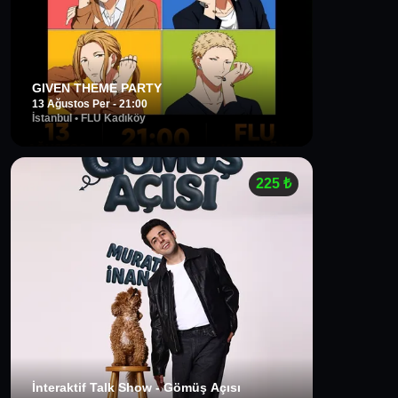
GIVEN THEME PARTY
13 Ağustos Per - 21:00
İstanbul
•
FLU Kadıköy
225
₺
İnteraktif Talk Show - Gömüş Açısı