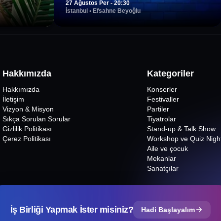
27 Ağustos Per - 20:30
İstanbul
•
Efsahne Beyoğlu
Hakkımızda
Kategoriler
Hakkımızda
Konserler
İletişim
Festivaller
Vizyon & Misyon
Partiler
Sıkça Sorulan Sorular
Tiyatrolar
Gizlilik Politikası
Stand-up & Talk Show
Çerez Politikası
Workshop ve Quiz Nigh
Aile ve çocuk
Mekanlar
Sanatçılar
İş Birliği Yapmak İster misiniz?
Hadi Başlayalım