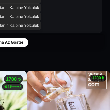
tanın Kalbine Yolculuk
tanın Kalbine Yolculuk
tanın Kalbine Yolculuk
ha Az Göster
1200
₺
1700
₺
%
41
İNDİRİMLİ