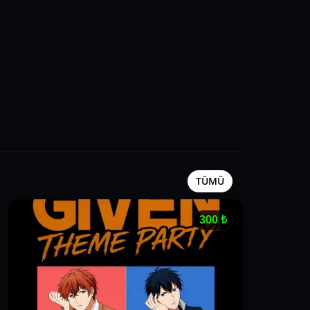
TÜMÜ
300
₺