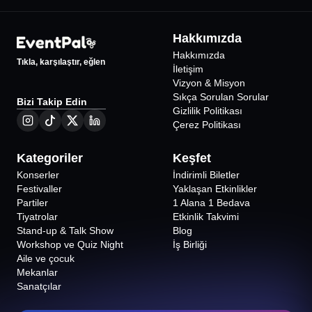
856
₺
Hakkımızda
Hakkımızda
Tıkla, karşılaştır, eğlen
İletişim
Vizyon & Misyon
Sıkça Sorulan Sorular
Bizi Takip Edin
Gizlilik Politikası
Çerez Politikası
Kategoriler
Keşfet
Konserler
İndirimli Biletler
Festivaller
Yaklaşan Etkinlikler
Partiler
1 Alana 1 Bedava
Tiyatrolar
Etkinlik Takvimi
Stand-up & Talk Show
Blog
Workshop ve Quiz Night
İş Birliği
Aile ve çocuk
Mekanlar
Sanatçılar