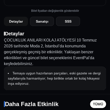
Bilet fiyatları değişkenlik gösterebilir
Detaylar
Sanatçı
SSS
Detaylar
ÇOCUKLUK ANILARI KOLAJ ATÖLYESİ 10 Temmuz
2026 tarihinde Moda 2, İstanbul’da konumunda
gerçekleşmiş geçmiş bir etkinliktir. Yaklaşan benzer
etkinlikleri ve güncel bilet seçeneklerini EventPal'da
keşfedebilirsiniz.
Temaya uygun hazırlanan parçaları, eski gazete ve dergi
sayfalarıyla harmanlıyor; hep birlikte ortak bir kolaj hikayesi
inşa ediyoruz.
Cem Adrian
Kütüpha
12 Eylül Cmt - 18:00
18 Ağusto
Daha Fazla Etkinlik
TÜMÜ
İstanbul
•
Jolly Joker Kartal
İstanbul
•