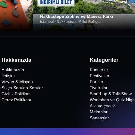
Nakkaştepe Zipline ve Macera Parkı
İstanbul
•
Nakkaştepe Millet Bahçesi
Hakkımızda
Kategoriler
Hakkımızda
Konserler
İletişim
Festivaller
Vizyon & Misyon
Partiler
Sıkça Sorulan Sorular
Tiyatrolar
Gizlilik Politikası
Stand-up & Talk Show
Çerez Politikası
Workshop ve Quiz Nigh
Aile ve çocuk
Mekanlar
Sanatçılar