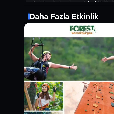
arkadaşlarınızla takım ruhunu geliştirmek için bir et
seçenekler sunmaktadır.
Conia Paintball, güvenlik standartlarına büyük ö
Daha Fazla Etkinlik
gerekli önlemleri almaktadır. Ayrıca, her seviyeden 
başlayanlara da deneyimli oyunculara da keyifli bir
100 Adet Mermi Dahil 1 Saat Oyun Süresi Bilet.co
Kurallar Orman içerisinde bulunan oyun sahasında Mi
Sahada butonlu sistem çift bayrak oynatılmaktadı
İstanbul'da sadece Conia Game Center'da yer ala
bulunmaktadır ve yüksek basınçlı kuru hava sistemi 
isabetlilik oranını artırmaktadır.
Hijyene en üst seviyede öncelik verilmekte, oyu
kamuflaj, tulum üstüne koruyucu yelek ekipmanları v
Net oyun süresi 1 saattir, oyun öncesi oyun hakkı
Her oyuncunun başlangıçta 100 boya topu bulun
Min 13 yaş sınırı vardır.
Oyun alanı Sabah 08.00 Gece 12.00 saatleri aras
Saat rezervasyonu için Bilet.com'dan biletinizi 
yaptırabilirsiniz.
Alınan Biletlerde İptal veya İade Yapılamaz.