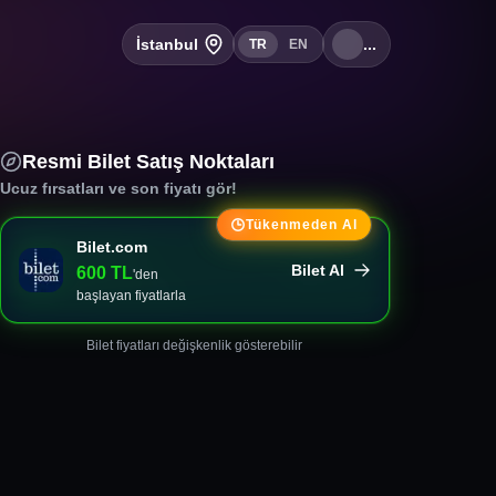
İstanbul
...
TR
EN
Resmi Bilet Satış Noktaları
Ucuz fırsatları ve son fiyatı gör!
Tükenmeden Al
Bilet.com
Bilet Al
600
TL
'den
başlayan fiyatlarla
Bilet fiyatları değişkenlik gösterebilir