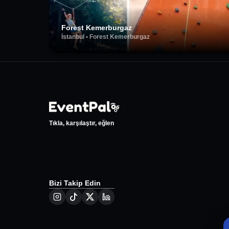
Forest Kemerburgaz
İstanbul
•
Forest Kemerburgaz
Tıkla, karşılaştır, eğlen
Bizi Takip Edin