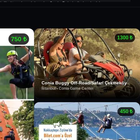
kinlik düzenlemek isteyin, Conia Paintball olarak sizlere uygun
nem vermekte ve tüm katılımcıların güvenliğini sağlamak için
oyuncuya hitap eden eğitimli personeli sayesinde, yeni
 oyun deneyimi yaşatmaktadır.
m'a Özel Kişi Başı 650 TL Yerine 600 TL Etkinlik Detayları ve
1300
₺
750
₺
n. 6 Kişi ve Max. 20 Kişi oynayabilir.
r.
n TIPPMAN A5 model paintball işaretleyici silahı
kullanılmaktadır. Bu ekipman atılan boyaların üst seviyede
nculara her oyun sonrası yıkanan dezenfekte edilen maske,
erilmektedir.
Conia Buggy Off-Road/Safari Çekmeköy
nda brifing verilmektedir.
İstanbul
•
Conia Game Center
maktadır.
ında kullanıma açıktır.
450
₺
aldıktan sonra 0546 253 99 42 numaralı hattan rezervasyon