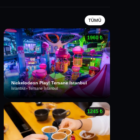
TÜMÜ
1960
₺
Nickelodeon Play! Tersane İstanbul
İstanbul
•
Tersane İstanbul
1245
₺