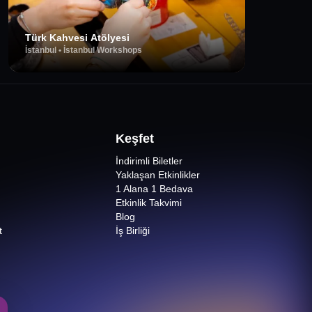
Türk Kahvesi Atölyesi
İstanbul
•
İstanbul Workshops
Keşfet
İndirimli Biletler
Yaklaşan Etkinlikler
1 Alana 1 Bedava
Etkinlik Takvimi
Blog
t
İş Birliği