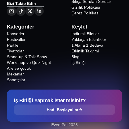
Sıkça Sorulan Sorular
Bizi Takip Edin
Gizlilik Politikası
Çerez Politikası
Kategoriler
Keşfet
Konserler
İndirimli Biletler
Festivaller
Yaklaşan Etkinlikler
Partiler
1 Alana 1 Bedava
Tiyatrolar
Etkinlik Takvimi
Stand-up & Talk Show
Blog
Workshop ve Quiz Night
İş Birliği
Aile ve çocuk
Mekanlar
Sanatçılar
İş Birliği Yapmak İster misiniz?
Hadi Başlayalım
EventPal 2025