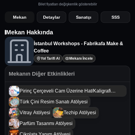
Bilet fiyatları değişkenlik gösterebilir
Mekan
Detaylar
Sanatçı
SSS
Mekan Hakkında
İstanbul Workshops - Fabrikafa Make &
Coffee
Yol Tarifi Al
Mekanı İncele
Mekanın Diğer Etkinlikleri
Pirinç Çerçeveli Cam Üzerine Hat/Kaligrafi
Sanatı Atölyesi
Türk Çini Resim Sanatı Atölyesi
Vitray Atölyesi
Tezhip Atölyesi
Parfüm Tasarımı Atölyesi
Çikolata Yapım Atölyesi