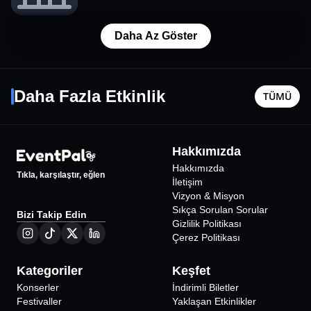
Daha Az Göster
Seramik Atölyesi
Marina 
Daha Fazla Etkinlik
TÜMÜ
İstanbul
•
Atölye Sahi
İstanbul
•
1500
₺
Hakkımızda
Hakkımızda
Tıkla, karşılaştır, eğlen
İletişim
Vizyon & Misyon
Sıkça Sorulan Sorular
Bizi Takip Edin
Gizlilik Politikası
Çerez Politikası
Kategoriler
Keşfet
Konserler
İndirimli Biletler
Festivaller
Yaklaşan Etkinlikler