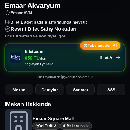
Emaar Akvaryum
Emaar AVM
Bilet
1
adet satış platformunda mevcut
Resmi Bilet Satış Noktaları
Ucuz fırsatları ve son fiyatı gör!
Tükenmeden Al
Bilet.com
Bilet Al
659
TL
'den
başlayan fiyatlarla
Bilet fiyatları değişkenlik gösterebilir
Mekan
Detaylar
Sanatçı
SSS
Mekan Hakkında
Emaar Square Mall
Yol Tarifi Al
Mekanı İncele