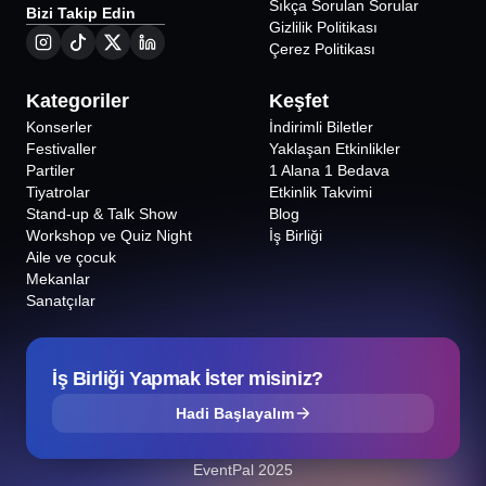
Sıkça Sorulan Sorular
Bizi Takip Edin
Gizlilik Politikası
Çerez Politikası
Kategoriler
Keşfet
Konserler
İndirimli Biletler
Festivaller
Yaklaşan Etkinlikler
Partiler
1 Alana 1 Bedava
Tiyatrolar
Etkinlik Takvimi
Stand-up & Talk Show
Blog
Workshop ve Quiz Night
İş Birliği
Aile ve çocuk
Mekanlar
Sanatçılar
İş Birliği Yapmak İster misiniz?
Hadi Başlayalım
EventPal 2025