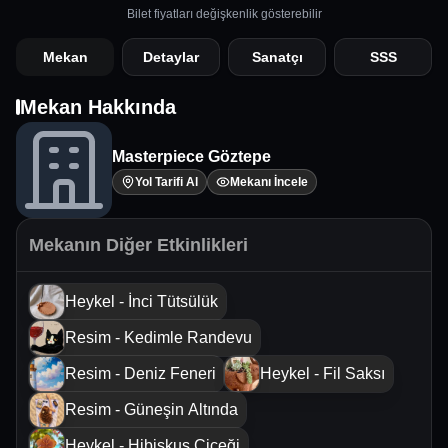
Bilet fiyatları değişkenlik gösterebilir
Mekan
Detaylar
Sanatçı
SSS
Mekan Hakkında
Masterpiece Göztepe
Yol Tarifi Al
Mekanı İncele
Mekanın Diğer Etkinlikleri
Heykel - İnci Tütsülük
Resim - Kedimle Randevu
Resim - Deniz Feneri
Heykel - Fil Saksı
Resim - Güneşin Altında
Heykel - Hibiskus Çiçeği