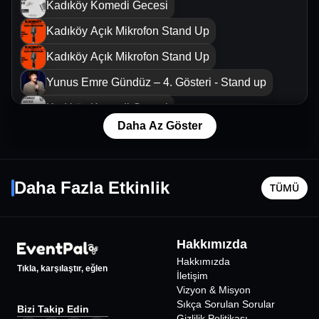
Kadıköy Komedi Gecesi
Kadıköy Açık Mikrofon Stand Up
Kadıköy Açık Mikrofon Stand Up
Yunus Emre Gündüz – 4. Gösteri - Stand up
Kadıköy Komedi Gecesi
Daha Az Göster
Kadıköy Komedi Gecesi
Garanti BBVA Genç Konserleri: Mareux
Külkedis
Kadıköy Komedi Gecesi
5 Kasım Per - 19:30
8 Ağustos
Daha Fazla Etkinlik
Kadıköy Çakırkeyif Stand Up Gecesi
TÜMÜ
İstanbul
•
IF Performance Hall Beşiktaş
İstanbul
•
Egemen Şimşek - Aykırı Düşünceler Stand Up
982
₺
Kadıköy Komedi Gecesi
Hakkımızda
%
18
İNDİRİMLİ
Stand up Bekarlar Gecesi
Hakkımızda
Tıkla, karşılaştır, eğlen
İletişim
Kadıköy Komedi Gecesi
Vizyon & Misyon
Sıkça Sorulan Sorular
Bizi Takip Edin
İsmail Nuri - Stand Up (Yeni Gösteri)
Gizlilik Politikası