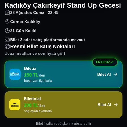
Kadıköy Çakırkeyif Stand Up Gecesi
28 Ağustos Cuma - 22:45
Corner Kadıköy
21 Gün Kaldı!
Bilet
2
adet satış platformunda mevcut
Resmi Bilet Satış Noktaları
Ucuz fırsatları ve son fiyatı gör!
EN UCUZ
Biletix
Bilet Al
150
TL
'den
başlayan fiyatlarla
Biletinial
Bilet Al
200
TL
'den
başlayan fiyatlarla
Bilet fiyatları değişkenlik gösterebilir