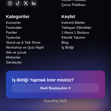
Çerez Politikası
Kadıköy Açık Mikrofon Stand Up
Umut Kaya & Oktay Keskin
Kategoriler
Keşfet
Konserler
İndirimli Biletler
Festivaller
Yaklaşan Etkinlikler
Partiler
1 Alana 1 Bedava
Tiyatrolar
Etkinlik Takvimi
Stand-up & Talk Show
Blog
Workshop ve Quiz Night
İş Birliği
Aile ve çocuk
Mekanlar
Sanatçılar
İş Birliği Yapmak İster misiniz?
Hadi Başlayalım
EventPal 2025