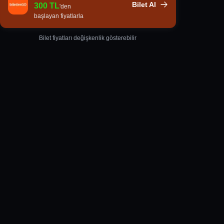
Bilet Al
300
TL
'den
başlayan fiyatlarla
Bilet fiyatları değişkenlik gösterebilir