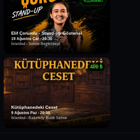
%
11
İNDİRİMLİ
Elif Çorumlu - Stand-up Gösterisi
19 Ağustos Çar - 20:30
İstanbul
•
Sahne Beylerbeyi
400
₺
Kütüphanedeki Ceset
9 Ağustos Paz - 20:30
İstanbul
•
Bakırköy Butik Sahne