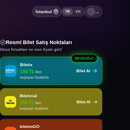
İstanbul
...
TR
EN
Resmi Bilet Satış Noktaları
Ucuz fırsatları ve son fiyatı gör!
EN UCUZ
Biletix
Bilet Al
150
TL
'den
başlayan fiyatlarla
Biletinial
Bilet Al
150
TL
'den
başlayan fiyatlarla
biletimGO