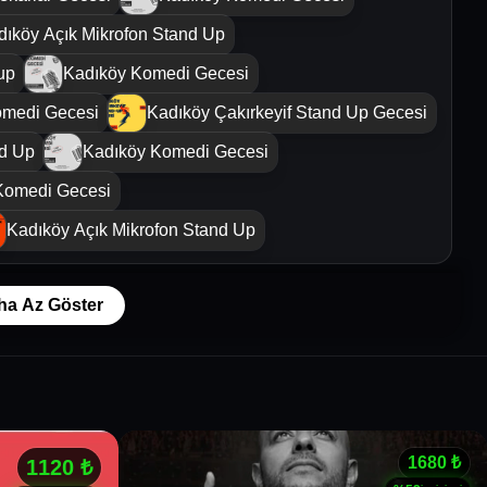
dıköy Açık Mikrofon Stand Up
up
Kadıköy Komedi Gecesi
omedi Gecesi
Kadıköy Çakırkeyif Stand Up Gecesi
nd Up
Kadıköy Komedi Gecesi
Komedi Gecesi
Kadıköy Açık Mikrofon Stand Up
ha Az Göster
1680
₺
1120
₺