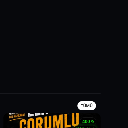
TÜMÜ
400
₺