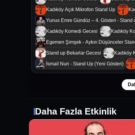
Kadıköy Açık Mikrofon Stand Up
Ka
Yunus Emre Gündüz – 4. Gösteri - Stand 
Kadıköy Komedi Gecesi
Kadıköy K
Egemen Şimşek - Aykırı Düşünceler Sta
Stand up Bekarlar Gecesi
Kadıköy 
İsmail Nuri - Stand Up (Yeni Gösteri)
Da
Daha Fazla Etkinlik