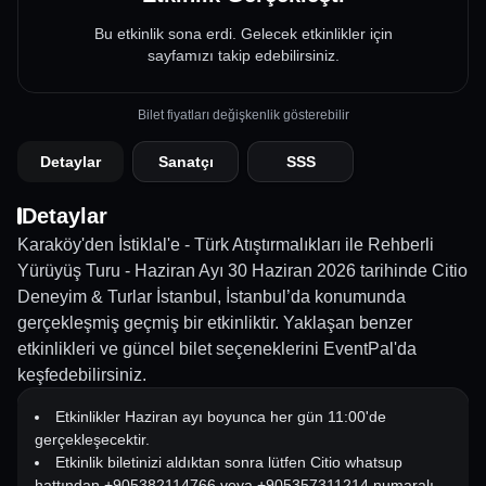
Bu etkinlik sona erdi. Gelecek etkinlikler için
sayfamızı takip edebilirsiniz.
Bilet fiyatları değişkenlik gösterebilir
Detaylar
Sanatçı
SSS
Detaylar
Karaköy'den İstiklal'e - Türk Atıştırmalıkları ile Rehberli
Yürüyüş Turu - Haziran Ayı 30 Haziran 2026 tarihinde Citio
Deneyim & Turlar İstanbul, İstanbul’da konumunda
gerçekleşmiş geçmiş bir etkinliktir. Yaklaşan benzer
etkinlikleri ve güncel bilet seçeneklerini EventPal'da
keşfedebilirsiniz.
Etkinlikler Haziran ayı boyunca her gün 11:00'de
gerçekleşecektir.
Etkinlik biletinizi aldıktan sonra lütfen Citio whatsup
hattından +905382114766 veya +905357311214 numaralı