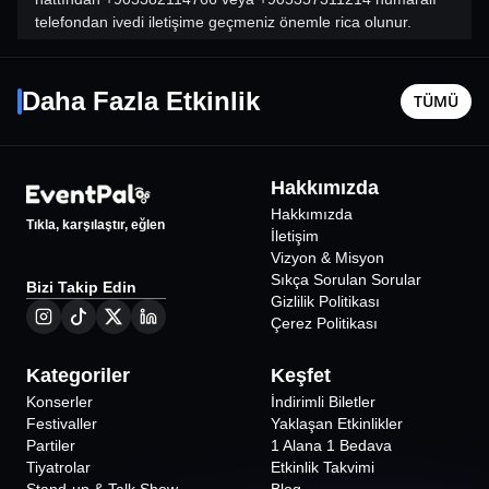
telefondan ivedi iletişime geçmeniz önemle rica olunur.
Bu tur yürüyüş içerir rahat ayakkabılar tercih edilmelidir
Hande Yener
Mürebbi
Sokak lezzetleri fiyata dahildir, ek ürünler ayrıca satın
7 Kasım Cmt - 18:00
17 Ağusto
alınabilir Vejetaryen seçenekler sınırlıdır önceden bilgi
Daha Fazla Etkinlik
TÜMÜ
İstanbul
•
Jolly Joker Vadistanbul
İstanbul
•
verilmesi önerilir
8 yaş ve üzeri katılımcılar için uygundur Tüm hava
koşullarında gerçekleştirilir
2140
₺
Hakkımızda
Hakkımızda
Tıkla, karşılaştır, eğlen
İletişim
Vizyon & Misyon
Sıkça Sorulan Sorular
Bizi Takip Edin
Gizlilik Politikası
Çerez Politikası
Kategoriler
Keşfet
Konserler
İndirimli Biletler
Festivaller
Yaklaşan Etkinlikler
Partiler
1 Alana 1 Bedava
Tiyatrolar
Etkinlik Takvimi