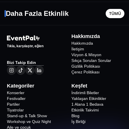
Hadi Öldürsene Canikom
K-Pop F
167 62 71 telefon numarasından yer ayırtılmalıdır.
14 Ekim Çar - 20:30
29 Kasım 
Daha Fazla Etkinlik
TÜMÜ
İstanbul
•
Kadıköy Eğitim Sahnesi
İstanbul
•
1400
₺
Hakkımızda
Hakkımızda
Tıkla, karşılaştır, eğlen
İletişim
Vizyon & Misyon
Sıkça Sorulan Sorular
Bizi Takip Edin
Gizlilik Politikası
Çerez Politikası
Kategoriler
Keşfet
Konserler
İndirimli Biletler
Festivaller
Yaklaşan Etkinlikler
Partiler
1 Alana 1 Bedava
Tiyatrolar
Etkinlik Takvimi
Stand-up & Talk Show
Blog
Workshop ve Quiz Night
İş Birliği
Aile ve çocuk