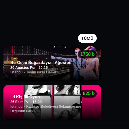
TÜMÜ
1750
₺
Bu Gece Boğazdayız - Ağustos
20 Ağustos Per - 20:15
İstanbul
•
Tosun Paşa Gemisi
825
₺
İki Kişilik Oyun
26 Ekim Pzt - 15:00
İstanbul
•
Kadıköy Belediyesi Selamiçeşme
Özgürlük Parkı