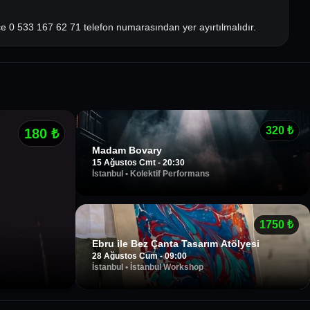
ce 0 533 167 62 71 telefon numarasından yer ayırtılmalıdır.
320
₺
180
₺
Madam Bovary
15 Ağustos Cmt - 20:30
İstanbul
•
Kolektif Performans
1750
₺
Ebru ile Bez Çanta Tasarım Atölyesi
28 Ağustos Cum - 09:00
İstanbul
•
İstanbul Workshop