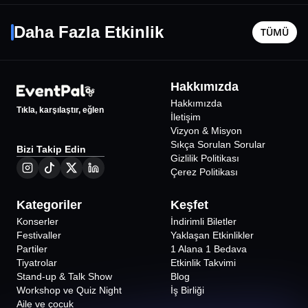
Yıldız Tilbe
Resim -
167 62 71 telefon numarasından yer ayırtılmalıdır.
17 Ağustos Pzt - 21:00
9 Ağustos
Daha Fazla Etkinlik
TÜMÜ
İstanbul
•
Harbiye Cemil Topuzlu Açıkhava Tiyatrosu
İstanbul
•
2400
₺
Hakkımızda
%
50
İNDİRİMLİ
Hakkımızda
Tıkla, karşılaştır, eğlen
İletişim
Vizyon & Misyon
Sıkça Sorulan Sorular
Bizi Takip Edin
Gizlilik Politikası
Çerez Politikası
Kategoriler
Keşfet
Konserler
İndirimli Biletler
Festivaller
Yaklaşan Etkinlikler
Partiler
1 Alana 1 Bedava
Tiyatrolar
Etkinlik Takvimi
Stand-up & Talk Show
Blog
Workshop ve Quiz Night
İş Birliği
Aile ve çocuk