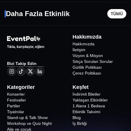
Ajda Pekkan
Tezhip A
167 62 71 telefon numarasından yer ayırtılmalıdır.
11 Eylül Cum - 21:00
17 Ağusto
Daha Fazla Etkinlik
TÜMÜ
İstanbul
•
Harbiye Cemil Topuzlu Açıkhava Tiyatrosu
İstanbul
•
2542
₺
Hakkımızda
Hakkımızda
Tıkla, karşılaştır, eğlen
İletişim
Vizyon & Misyon
Sıkça Sorulan Sorular
Bizi Takip Edin
Gizlilik Politikası
Çerez Politikası
Kategoriler
Keşfet
Konserler
İndirimli Biletler
Festivaller
Yaklaşan Etkinlikler
Partiler
1 Alana 1 Bedava
Tiyatrolar
Etkinlik Takvimi
Stand-up & Talk Show
Blog
Workshop ve Quiz Night
İş Birliği
Aile ve çocuk