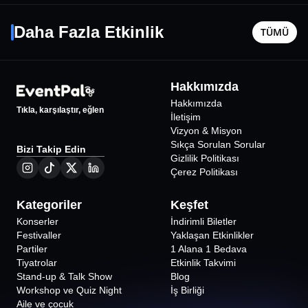
Gökhan Tepe
Deha Bil
167 62 71 telefon numarasından yer ayırtılmalıdır.
16 Ekim Cum - 21:00
2 Ekim Cu
Daha Fazla Etkinlik
TÜMÜ
İstanbul
•
Harbiye Cemil Topuzlu Açıkhava Tiyatrosu
İstanbul
•
800
₺
Hakkımızda
Hakkımızda
Tıkla, karşılaştır, eğlen
İletişim
Vizyon & Misyon
Sıkça Sorulan Sorular
Bizi Takip Edin
Gizlilik Politikası
Çerez Politikası
Kategoriler
Keşfet
Konserler
İndirimli Biletler
Festivaller
Yaklaşan Etkinlikler
Partiler
1 Alana 1 Bedava
Tiyatrolar
Etkinlik Takvimi
Stand-up & Talk Show
Blog
Workshop ve Quiz Night
İş Birliği
Aile ve çocuk