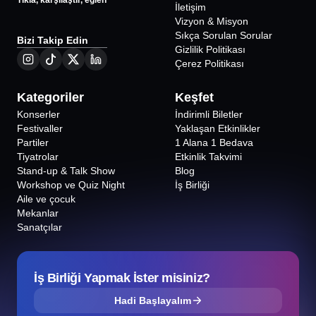
Tıkla, karşılaştır, eğlen
İletişim
Vizyon & Misyon
Sıkça Sorulan Sorular
Bizi Takip Edin
Gizlilik Politikası
Çerez Politikası
Kategoriler
Keşfet
Konserler
İndirimli Biletler
Festivaller
Yaklaşan Etkinlikler
Partiler
1 Alana 1 Bedava
Tiyatrolar
Etkinlik Takvimi
Stand-up & Talk Show
Blog
Workshop ve Quiz Night
İş Birliği
Aile ve çocuk
Mekanlar
Sanatçılar
İş Birliği Yapmak İster misiniz?
Hadi Başlayalım