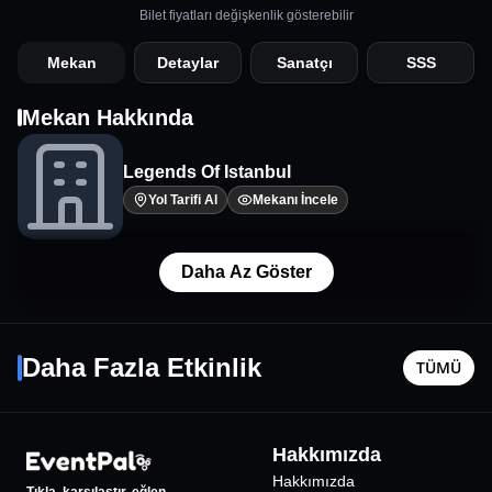
Bilet fiyatları değişkenlik gösterebilir
Mekan
Detaylar
Sanatçı
SSS
Mekan Hakkında
Legends Of Istanbul
Yol Tarifi Al
Mekanı İncele
Daha Az Göster
Levi Sct.
Çocuk A
(2-3 Yaş
28 Kasım Cmt - 20:30
8 Ağustos
Daha Fazla Etkinlik
TÜMÜ
İstanbul
•
Zorlu PSM - Turkcell Platinum Sahnesi
İstanbul
•
1595
₺
Hakkımızda
%
20
İNDİRİMLİ
Hakkımızda