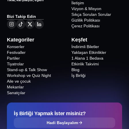
Tıkla, karşılaştır, eğlen
İletişim
Vizyon & Misyon
Sıkça Sorulan Sorular
Bizi Takip Edin
Gizlilik Politikası
Çerez Politikası
Kategoriler
Keşfet
Konserler
İndirimli Biletler
Festivaller
Yaklaşan Etkinlikler
Partiler
1 Alana 1 Bedava
Tiyatrolar
Etkinlik Takvimi
Stand-up & Talk Show
Blog
Workshop ve Quiz Night
İş Birliği
Aile ve çocuk
Mekanlar
Sanatçılar
İş Birliği Yapmak İster misiniz?
Hadi Başlayalım