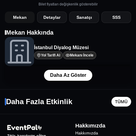
Bilet fiyatları değişkenlik gösterebilir
Mekan
Detaylar
Sanatçı
SSS
Mekan Hakkında
İstanbul Diyalog Müzesi
Yol Tarifi Al
Mekanı İncele
Daha Az Göster
Gece Yolcuları
Stand u
5 Aralık Cmt - 18:00
15 Ağusto
Daha Fazla Etkinlik
TÜMÜ
İstanbul
•
Hayal Kahvesi Aqua Florya
İstanbul
•
822
₺
Hakkımızda
Hakkımızda