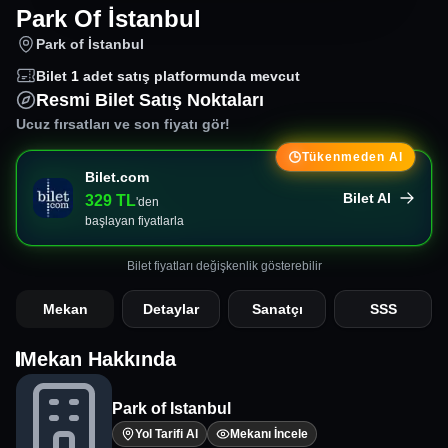
Park Of İstanbul
Park of İstanbul
Bilet
1
adet satış platformunda mevcut
Resmi Bilet Satış Noktaları
Ucuz fırsatları ve son fiyatı gör!
Tükenmeden Al
Bilet.com
Bilet Al
329
TL
'den
başlayan fiyatlarla
Bilet fiyatları değişkenlik gösterebilir
Mekan
Detaylar
Sanatçı
SSS
Mekan Hakkında
Park of Istanbul
Yol Tarifi Al
Mekanı İncele