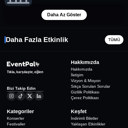
Daha Az Göster
Conia Macera Parkı Çekmeköy
Türk Kah
Daha Fazla Etkinlik
TÜMÜ
İstanbul
•
Conia Game Center
İstanbul
•
1000
₺
Hakkımızda
Hakkımızda
Tıkla, karşılaştır, eğlen
İletişim
Vizyon & Misyon
Sıkça Sorulan Sorular
Bizi Takip Edin
Gizlilik Politikası
Çerez Politikası
Kategoriler
Keşfet
Konserler
İndirimli Biletler
Festivaller
Yaklaşan Etkinlikler