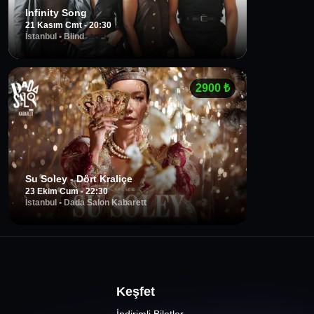
Infinity Song
21 Kasım Cmt - 20:30
İstanbul
•
Blind
2900
₺
Su Soley - Dört Kraliçe
23 Ekim Cum - 22:30
İstanbul
•
Dada Salon Kabarett
Keşfet