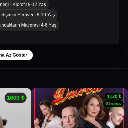
nerji - Klorofil 9-12 Yaş
İletişimin Serüveni 8-10 Yaş
ncakların Macerası 4-6 Yaş
ha Az Göster
1120
₺
1000
₺
%
2
İNDİRİMLİ