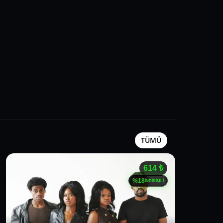
TÜMÜ
614
₺
%
18
İNDİRİMLİ