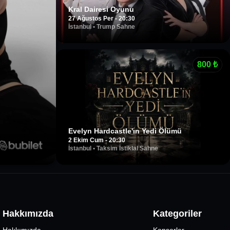
Kral Dairesi Oyunu
27 Ağustos Per - 20:30
İstanbul
•
Trump Sahne
800
₺
Evelyn Hardcastle'ın Yedi Ölümü
2 Ekim Cum - 20:30
İstanbul
•
Taksim İstiklal Sahne
Hakkımızda
Kategoriler