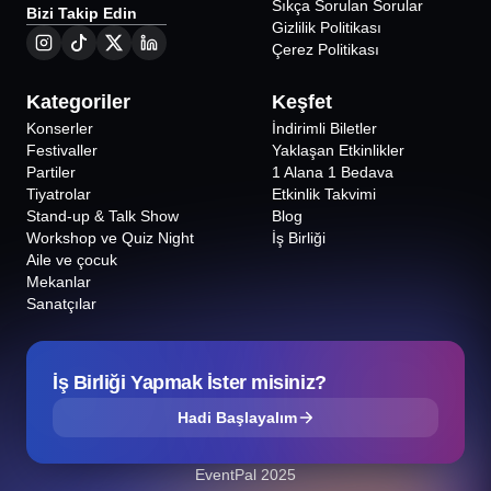
Sıkça Sorulan Sorular
Bizi Takip Edin
Gizlilik Politikası
Çerez Politikası
Kategoriler
Keşfet
Konserler
İndirimli Biletler
Festivaller
Yaklaşan Etkinlikler
Partiler
1 Alana 1 Bedava
Tiyatrolar
Etkinlik Takvimi
Stand-up & Talk Show
Blog
Workshop ve Quiz Night
İş Birliği
Aile ve çocuk
Mekanlar
Sanatçılar
İş Birliği Yapmak İster misiniz?
Hadi Başlayalım
EventPal 2025