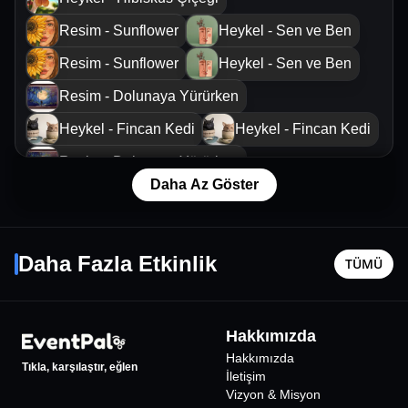
Resim - Sunflower
Heykel - Sen ve Ben
Resim - Sunflower
Heykel - Sen ve Ben
Resim - Dolunaya Yürürken
Heykel - Fincan Kedi
Heykel - Fincan Kedi
Resim - Dolunaya Yürürken
Daha Az Göster
Resim - Far Paleti
Heykel - Vosvos Saksı
Yıldız Tilbe
Sıla
Resim - Küçük Prens
2 Eylül Çar - 21:00
24 Ekim C
Daha Fazla Etkinlik
Heykel - Su Samuru Takılık
TÜMÜ
İstanbul
•
Ataköy Marina Açık Hava Sahnesi
İstanbul
•
Heykel - Küçük Prens
1500
₺
Resim - Alaçatı Kedisi
Hakkımızda
Hakkımızda
Tıkla, karşılaştır, eğlen
İletişim
Vizyon & Misyon