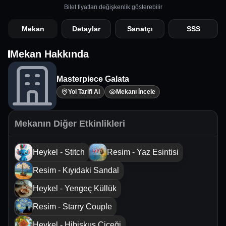
Bilet fiyatları değişkenlik gösterebilir
Mekan
Detaylar
Sanatçı
SSS
Mekan Hakkında
Masterpiece Galata
Yol Tarifi Al
Mekanı İncele
Mekanın Diğer Etkinlikleri
Heykel - Stitch
Resim - Yaz Esintisi
Resim - Kıyıdaki Sandal
Heykel - Yengeç Küllük
Resim - Starry Couple
Heykel - Hibiskus Çiçeği