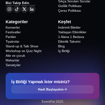
Sıkça Sorulan Sorular
Bizi Takip Edin
Gizlilik Politikası
Çerez Politikası
Kategoriler
Keşfet
Konserler
İndirimli Biletler
Festivaller
Yaklaşan Etkinlikler
Partiler
1 Alana 1 Bedava
Tiyatrolar
Etkinlik Takvimi
Stand-up & Talk Show
Blog
Workshop ve Quiz Night
İş Birliği
Aile ve çocuk
Mekanlar
Sanatçılar
İş Birliği Yapmak İster misiniz?
Hadi Başlayalım
EventPal 2025