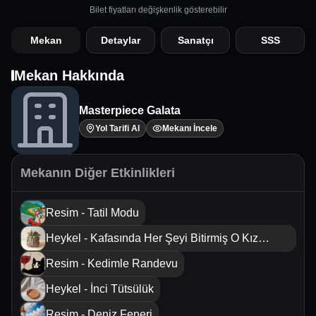
Bilet fiyatları değişkenlik gösterebilir
Mekan
Detaylar
Sanatçı
SSS
Mekan Hakkında
Masterpiece Galata
Yol Tarifi Al
Mekanı İncele
Mekanın Diğer Etkinlikleri
Resim - Tatil Modu
Heykel - Kafasında Her Şeyi Bitirmiş O Kız
Saksısı
Resim - Kedimle Randevu
Heykel - İnci Tütsülük
Resim - Deniz Feneri