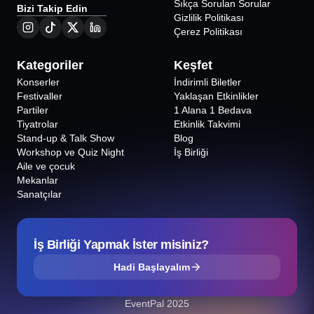
Sıkça Sorulan Sorular
Bizi Takip Edin
Gizlilik Politikası
Çerez Politikası
Kategoriler
Keşfet
Konserler
İndirimli Biletler
Festivaller
Yaklaşan Etkinlikler
Partiler
1 Alana 1 Bedava
Tiyatrolar
Etkinlik Takvimi
Stand-up & Talk Show
Blog
Workshop ve Quiz Night
İş Birliği
Aile ve çocuk
Mekanlar
Sanatçılar
İş Birliği Yapmak İster misiniz?
Hadi Başlayalım
EventPal 2025