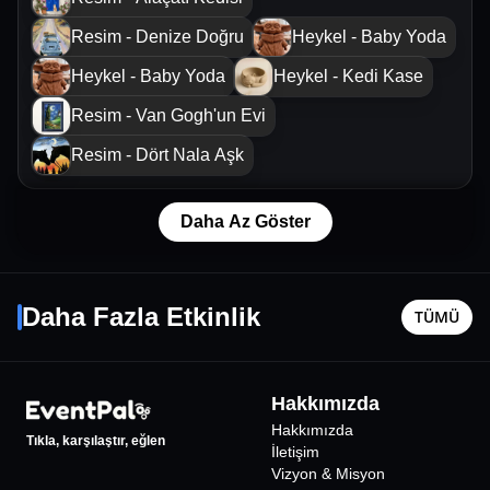
Resim - Denize Doğru
Heykel - Baby Yoda
Heykel - Baby Yoda
Heykel - Kedi Kase
Resim - Van Gogh'un Evi
Resim - Dört Nala Aşk
Daha Az Göster
Yaşlı Amca
Benyunus
17 Eylül Per - 21:00
20 Ağusto
Daha Fazla Etkinlik
TÜMÜ
İstanbul
•
Maximum Uniq Açıkhava
İstanbul
•
Tiyatro
1000
₺
Hakkımızda
Hakkımızda
Tıkla, karşılaştır, eğlen
İletişim
Vizyon & Misyon