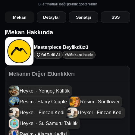
Bilet fiyatları değişkenlik gösterebilir
Mekan
Detaylar
Sanatçı
SSS
Mekan Hakkında
Masterpiece Beylikdüzü
Yol Tarifi Al
Mekanı İncele
Mekanın Diğer Etkinlikleri
Heykel - Yengeç Küllük
Resim - Starry Couple
Resim - Sunflower
Heykel - Fincan Kedi
Heykel - Fincan Kedi
Heykel - Su Samuru Takılık
Resim - Alaçatı Kedisi