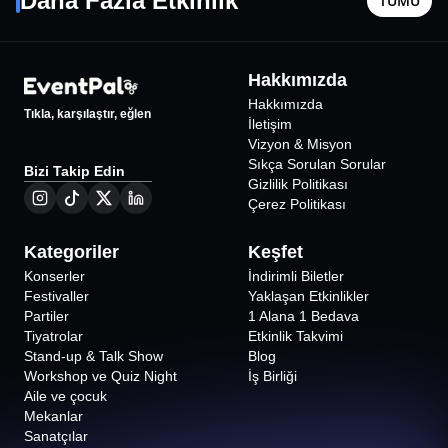
Daha Fazla Etkinlik
TÜMÜ
İstanbul
•
Jolly Joker Atakent Tema
İstanbul
•
228
₺
Hakkımızda
%
47
İNDİRİMLİ
Hakkımızda
Tıkla, karşılaştır, eğlen
İletişim
Vizyon & Misyon
Sıkça Sorulan Sorular
Bizi Takip Edin
Gizlilik Politikası
Çerez Politikası
Kategoriler
Keşfet
Konserler
İndirimli Biletler
Festivaller
Yaklaşan Etkinlikler
Partiler
1 Alana 1 Bedava
Tiyatrolar
Etkinlik Takvimi
Stand-up & Talk Show
Blog
Workshop ve Quiz Night
İş Birliği
Aile ve çocuk
Mekanlar
Sanatçılar