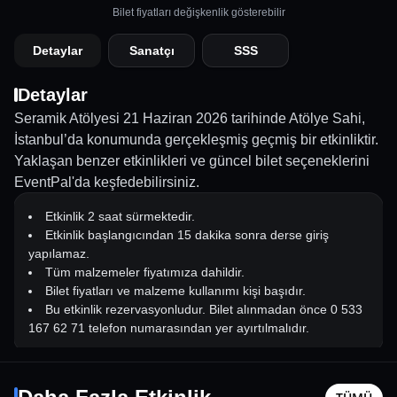
Bilet fiyatları değişkenlik gösterebilir
Detaylar
Sanatçı
SSS
Detaylar
Seramik Atölyesi 21 Haziran 2026 tarihinde Atölye Sahi,
İstanbul’da konumunda gerçekleşmiş geçmiş bir etkinliktir.
Yaklaşan benzer etkinlikleri ve güncel bilet seçeneklerini
EventPal'da keşfedebilirsiniz.
Etkinlik 2 saat sürmektedir.
Etkinlik başlangıcından 15 dakika sonra derse giriş
yapılamaz.
Tüm malzemeler fiyatımıza dahildir.
Bilet fiyatları ve malzeme kullanımı kişi başıdır.
Bu etkinlik rezervasyonludur. Bilet alınmadan önce 0 533
167 62 71 telefon numarasından yer ayırtılmalıdır.
Dj Ali Taş ile 90’lar 2000’ler Türkçe Pop Gecesi
MASAL Ç
Duyusal 
12 Eylül Cmt - 21:00
19 Ağusto