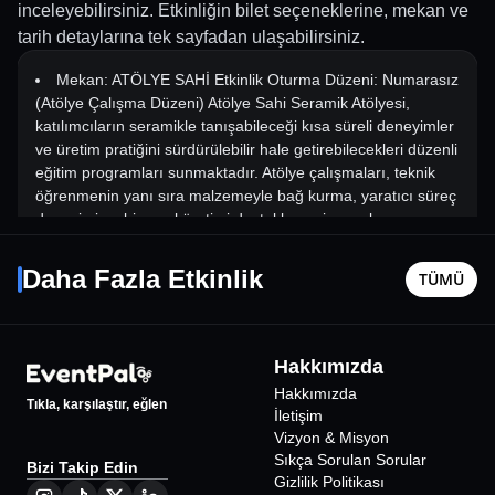
inceleyebilirsiniz. Etkinliğin bilet seçeneklerine, mekan ve
tarih detaylarına tek sayfadan ulaşabilirsiniz.
Mekan: ATÖLYE SAHİ Etkinlik Oturma Düzeni: Numarasız
(Atölye Çalışma Düzeni) Atölye Sahi Seramik Atölyesi,
katılımcıların seramikle tanışabileceği kısa süreli deneyimler
ve üretim pratiğini sürdürülebilir hale getirebilecekleri düzenli
eğitim programları sunmaktadır. Atölye çalışmaları, teknik
öğrenmenin yanı sıra malzemeyle bağ kurma, yaratıcı süreç
deneyimi ve bireysel üretimi desteklemeyi amaçlar.
Atölye programları iki farklı formatta sunulur: tek
Park Of İstanbul
Forest 
oturumluk seramik workshop ve haftalık düzenli seramik
Daha Fazla Etkinlik
TÜMÜ
İstanbul
•
Park of İstanbul
İstanbul
•
eğitimi.
Seramik Workshop Seramik workshop programı,
katılımcıların seramikle ilk kez tanışması ve kısa sürede
329
₺
kendi üretim deneyimini yaşaması için tasarlanmıştır. Daha
Hakkımızda
önce seramik deneyimi gerektirmez ve tüm seviyelere
Hakkımızda
uygundur.
Tıkla, karşılaştır, eğlen
İletişim
Katılımcılar workshop süresince seramik çamurunu tanır,
Vizyon & Misyon
temel elde şekillendirme tekniklerini öğrenir ve kendi seramik
Sıkça Sorulan Sorular
Bizi Takip Edin
objelerini üretir. Süreç teknik mükemmeliyetten ziyade keşif,
Gizlilik Politikası