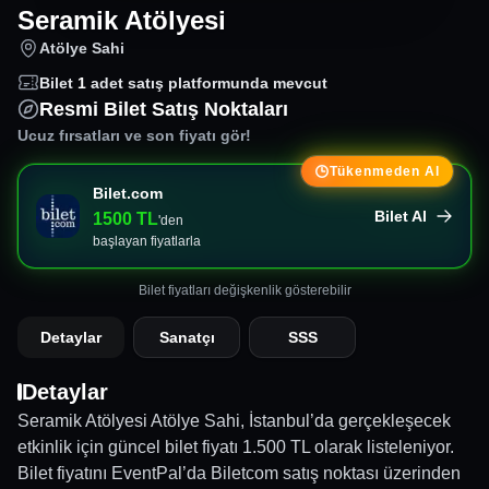
Seramik Atölyesi
Atölye Sahi
Bilet
1
adet satış platformunda mevcut
Resmi Bilet Satış Noktaları
Ucuz fırsatları ve son fiyatı gör!
Tükenmeden Al
Bilet.com
Bilet Al
1500
TL
'den
başlayan fiyatlarla
Bilet fiyatları değişkenlik gösterebilir
Detaylar
Sanatçı
SSS
Detaylar
Seramik Atölyesi Atölye Sahi, İstanbul’da gerçekleşecek
etkinlik için güncel bilet fiyatı 1.500 TL olarak listeleniyor.
Bilet fiyatını EventPal’da Biletcom satış noktası üzerinden