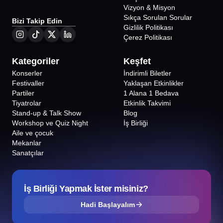
Vizyon & Misyon
Sıkça Sorulan Sorular
Bizi Takip Edin
Gizlilik Politikası
Çerez Politikası
Kategoriler
Keşfet
Konserler
İndirimli Biletler
Festivaller
Yaklaşan Etkinlikler
Partiler
1 Alana 1 Bedava
Tiyatrolar
Etkinlik Takvimi
Stand-up & Talk Show
Blog
Workshop ve Quiz Night
İş Birliği
Aile ve çocuk
Mekanlar
Sanatçılar
İş Birliği Yapmak İster misiniz?
Hadi Başlayalım