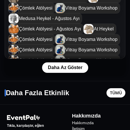
Çömlek Atölyesi
Vitray Boyama Workshop
Medusa Heykel - Ağustos Ayı
Çömlek Atölyesi - Ağustos Ayı
At Heykel
Çömlek Atölyesi
Vitray Boyama Workshop
Çömlek Atölyesi
Vitray Boyama Workshop
Çömlek Atölyesi
Vitray Boyama Workshop
Daha Az Göster
Mum Atölyesi
Pera Palas'ta 10 Gece
Kadıköy 
14 Ağustos Cum - 19:30
20 Eylül P
Daha Fazla Etkinlik
TÜMÜ
İstanbul
•
Taksim İstiklal Sahne
İstanbul
•
710
₺
Hakkımızda
Hakkımızda
Tıkla, karşılaştır, eğlen
İletişim