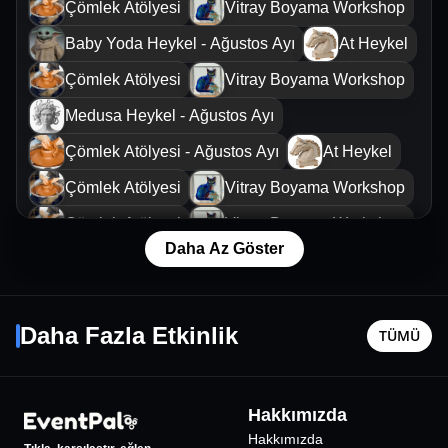
Çömlek Atölyesi
Vitray Boyama Workshop
Baby Yoda Heykel - Ağustos Ayı
At Heykel
Çömlek Atölyesi
Vitray Boyama Workshop
Medusa Heykel - Ağustos Ayı
Çömlek Atölyesi - Ağustos Ayı
At Heykel
Çömlek Atölyesi
Vitray Boyama Workshop
Çömlek Atölyesi
Vitray Boyama Workshop
Daha Az Göster
Çömlek Atölyesi
Soner Sarıkabadayı
Küçük P
10 Ekim Cmt - 21:00
9 Ağustos
Daha Fazla Etkinlik
TÜMÜ
İstanbul
•
Jolly Joker Kartal İstMarina
İstanbul
•
684
₺
Hakkımızda
Hakkımızda