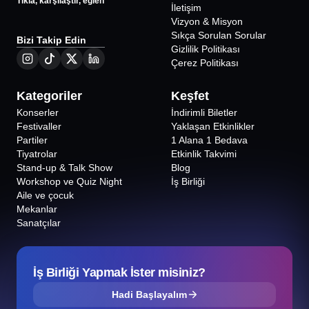
Tıkla, karşılaştır, eğlen
İletişim
Vizyon & Misyon
Sıkça Sorulan Sorular
Bizi Takip Edin
Gizlilik Politikası
Çerez Politikası
Kategoriler
Keşfet
Konserler
İndirimli Biletler
Festivaller
Yaklaşan Etkinlikler
Partiler
1 Alana 1 Bedava
Tiyatrolar
Etkinlik Takvimi
Stand-up & Talk Show
Blog
Workshop ve Quiz Night
İş Birliği
Aile ve çocuk
Mekanlar
Sanatçılar
İş Birliği Yapmak İster misiniz?
Hadi Başlayalım