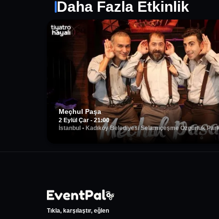
Daha Fazla Etkinlik
Meçhul Paşa
2 Eylül Çar - 21:00
İstanbul
•
Kadıköy Belediyesi Selamiçeşme Özgürlük Parkı
Tıkla, karşılaştır, eğlen