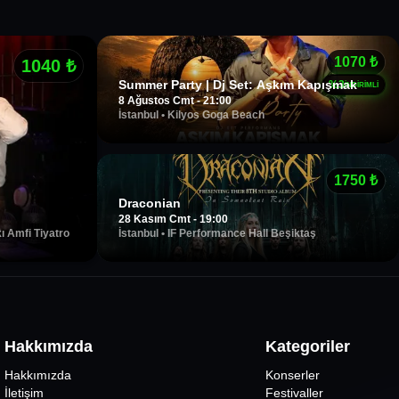
1070
₺
1040
₺
Summer Party | Dj Set: Aşkım Kapışmak
%
3
İNDİRİMLİ
8 Ağustos Cmt - 21:00
İstanbul
•
Kilyos Goga Beach
1750
₺
Draconian
28 Kasım Cmt - 19:00
İstanbul
•
IF Performance Hall Beşiktaş
 Amfi Tiyatro
Hakkımızda
Kategoriler
Hakkımızda
Konserler
İletişim
Festivaller