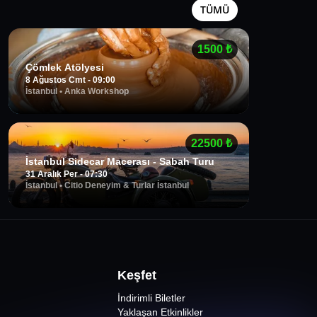
TÜMÜ
1500
₺
Çömlek Atölyesi
8 Ağustos Cmt - 09:00
İstanbul
•
Anka Workshop
22500
₺
İstanbul Sidecar Macerası - Sabah Turu
31 Aralık Per - 07:30
İstanbul
•
Citio Deneyim & Turlar İstanbul
Keşfet
İndirimli Biletler
Yaklaşan Etkinlikler