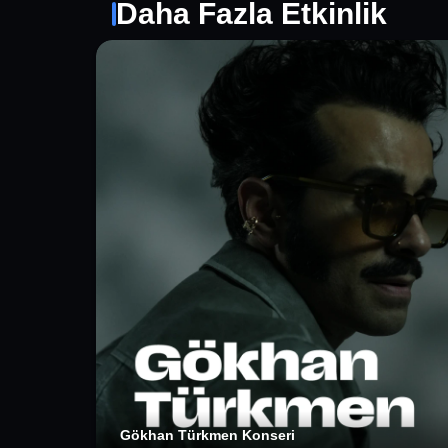
Daha Fazla Etkinlik
Stand up Taksim / Beyoğlu Gecesi | İnfini
Stand Up Taksim - Beyoğlu Gecesi Pazar
Stand up Açık Mikrofon Beyoğlu | İnfiniti
Stand up Açık Mikrofon Beyoğlu | İnfiniti
Stand up Taksim / Beyoğlu Gecesi | İnfini
Gökhan Türkmen Konseri