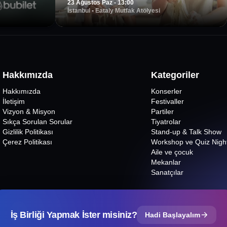
23 Ağustos Paz - 13:00
İstanbul
•
Eataly Mutfak Atölyesi
Hakkımızda
Kategoriler
Hakkımızda
Konserler
İletişim
Festivaller
Vizyon & Misyon
Partiler
Sıkça Sorulan Sorular
Tiyatrolar
Gizlilik Politikası
Stand-up & Talk Show
Çerez Politikası
Workshop ve Quiz Nigh
Aile ve çocuk
Mekanlar
Sanatçılar
İş Birliği Yapmak İster misiniz?
Hadi Başlayalım