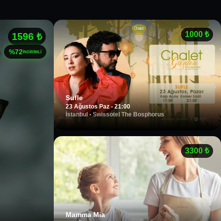
ti Sahne
1000
₺
 20:30
1596
₺
İnteraktif Talk Show - Gömüş Açısı
%
72
 Sahne
İNDİRİMLİ
 Sahne
ti Sahne
Sufle
23 Ağustos Paz - 21:00
İstanbul
•
Swissotel The Bosphorus
3300
₺
Mamma Mia