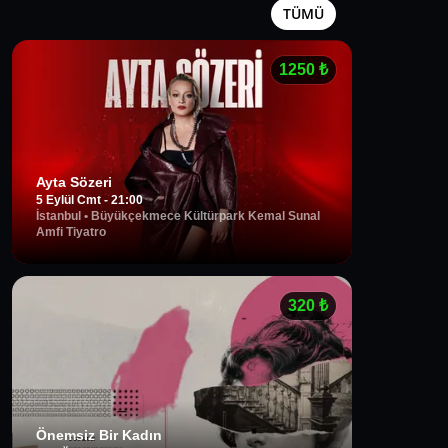
TÜMÜ
1250
₺
Ayta Sözeri
5 Eylül Cmt - 21:00
İstanbul
•
Büyükçekmece Kültürpark Kemal Sunal
Amfi Tiyatro
320
₺
Önemsiz Bir Kadın