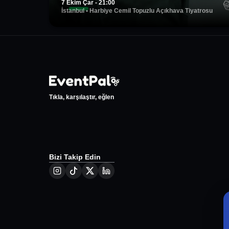
7 Ekim Çar - 21:00
İstanbul
•
Harbiye Cemil Topuzlu Açıkhava Tiyatrosu
Tıkla, karşılaştır, eğlen
Bizi Takip Edin