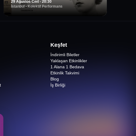
29 Ağustos Cmt - 20:30
İstanbul
•
Kolektif Performans
Keşfet
İndirimli Biletler
Yaklaşan Etkinlikler
1 Alana 1 Bedava
Etkinlik Takvimi
Blog
t
İş Birliği