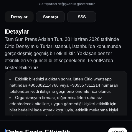
Bilet fiyatları değişkenlik gösterebilir
Detaylar
Sanatçı
SSS
Detaylar
Tam Gün Prens Adaları Turu 30 Haziran 2026 tarihinde
Citio Deneyim & Turlar İstanbul, İstanbul’da konumunda
gerçekleşmiş geçmiş bir etkinliktir. Yaklaşan benzer
etkinlikleri ve güncel bilet seçeneklerini EventPal'da
keşfedebilirsiniz.
Etkinlik biletinizi aldıktan sonra lütfen Citio whatsapp
hattından +905382114766 veya +905357311214 numaralı
telefondan ivedi iletişime geçmeniz önemle rica olunur.
Organizasyon firması, diğer misafirleri rahatsız
eden/edecek nitelikte, uygun görmediği kişileri etkinlik için
bilet bedelini iade etmek koşuluyla, etkinlik mekanına kişiyi
almama hakkına sahiptir.
Canbay & Wolker Konseri
Çikolata
Misafirlerin belirtilen oturma düzenine uyması zorunludur.
3 Ekim Cmt - 21:00
13 Ağusto
Etkinlik boyunca belirlenen koltuklarda oturulması