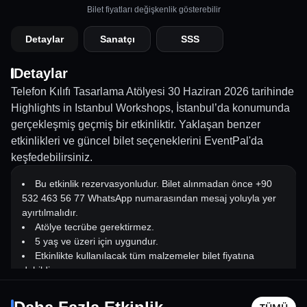
Bilet fiyatları değişkenlik gösterebilir
Detaylar
Sanatçı
SSS
Detaylar
Telefon Kılıfı Tasarlama Atölyesi 30 Haziran 2026 tarihinde
Highlights in Istanbul Workshops, İstanbul’da konumunda
gerçekleşmiş geçmiş bir etkinliktir. Yaklaşan benzer
etkinlikleri ve güncel bilet seçeneklerini EventPal'da
keşfedebilirsiniz.
Bu etkinlik rezervasyonludur. Bilet alınmadan önce +90
532 463 56 77 WhatsApp numarasından mesaj yoluyla yer
ayırtılmalıdır.
Atölye tecrübe gerektirmez.
5 yaş ve üzeri için uygundur.
Etkinlikte kullanılacak tüm malzemeler bilet fiyatına
dahildir.
Serdar Ortaç
Deha Bil
Katılımcılar seansa yiyecek ve içecek getirebilir. Ancak bu
10 Ekim Cmt - 18:00
26 Eylül C
konuda önceden bilgi verilmesi gerekmektedir.