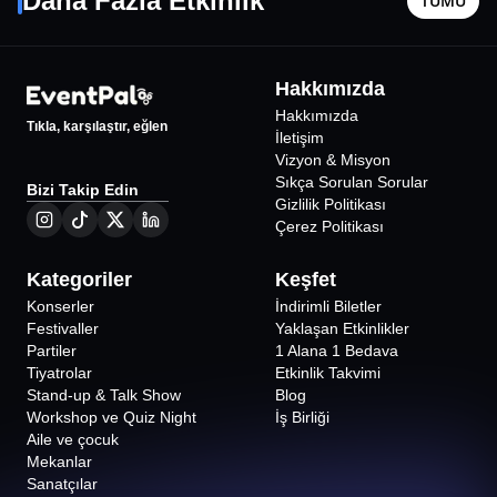
Daha Fazla Etkinlik
TÜMÜ
İstanbul
•
Jolly Joker Atakent Tema
İstanbul
•
Etkinliğe gecikme süresi 15 dakikadır. 15 dakikadan
sonra katılım gerçekleştirilemez.
Satın alınan biletler, programda değişiklik olmadığı
1872
₺
sürece iade edilemez.
Hakkımızda
Hakkımızda
Tıkla, karşılaştır, eğlen
İletişim
Vizyon & Misyon
Sıkça Sorulan Sorular
Bizi Takip Edin
Gizlilik Politikası
Çerez Politikası
Kategoriler
Keşfet
Konserler
İndirimli Biletler
Festivaller
Yaklaşan Etkinlikler
Partiler
1 Alana 1 Bedava
Tiyatrolar
Etkinlik Takvimi
Stand-up & Talk Show
Blog
Workshop ve Quiz Night
İş Birliği
Aile ve çocuk
Mekanlar
Sanatçılar